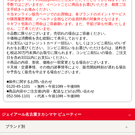
手数ではございますが、イベントごとに商品をお選びいただき、都度ご注
文手続きへお進みください。
※当オンライン販売ページでのお買物は、各ブランドのポイントサービス
や購買履歴累積、ノベルティ企画などの会員特典の対象外となります。
※ギフト包装のご用命はご容赦願います。また、手提げ袋も付属いたしま
せん。ご了承くださいませ。
※品数に限りがございます。売切れの場合はご容赦ください。
※価格は消費税を含む総額にて表示しております。
※お支払いはクレジットカード一括払い、もしくはコンビニ前払いのいず
れかをお選びください。コンビニ前払いをお選びいただけるのは、送料含
む税込30万円未満のお取引に限られます。コンビニ前払いの場合、ご注文
日を含め3日以内にお支払いください。
※商品の内容、形状、価格が一部変更となる場合がございます。
※天候・交通事情、その他の諸事情等により、販売開始時刻が遅れる場合
や予告なく販売を中止する場合がございます。
■操作に関するお問い合わせ
0120-45-1101 ＜無料＞午前10時～午後6時
■商品内容やご注文後(内容・配送など)のお問い合わせ
052-566-1101 ＜代表＞午前10時～午後8時
ジェイアール名古屋タカシマヤ ビューティー
ブランド別