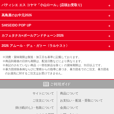
パティシエ エス コヤマ「小山ロール」(店頭お受取り)
高島屋のお中元2026
SHISEIDO POP UP
カフェタナカ×ボールアンドチェーン2026
2026 アムール・デュ・ガトー〈ラルケスト〉
※消費・賞味期限は製造・加工日を基準に記載しております。
※商品到着後の日持ち期限は、配送日数などにより異なります。
※表記のされていない商品（一部生鮮品を除く）の賞味期限は、31日以上です。
※暴力団排除条例ならびに警察からの指導に基づき、暴力団名でのご注文、暴力団名
のお届先に対するご注文はお受けできません。
サイトについて
商品について
ご注文について
お支払い・配送・受取について
掛け紙(のし)・包装について
会員について