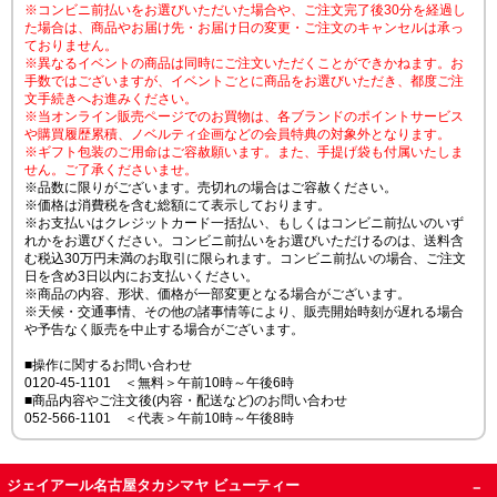
※コンビニ前払いをお選びいただいた場合や、ご注文完了後30分を経過し
た場合は、商品やお届け先・お届け日の変更・ご注文のキャンセルは承っ
ておりません。
※異なるイベントの商品は同時にご注文いただくことができかねます。お
手数ではございますが、イベントごとに商品をお選びいただき、都度ご注
文手続きへお進みください。
※当オンライン販売ページでのお買物は、各ブランドのポイントサービス
や購買履歴累積、ノベルティ企画などの会員特典の対象外となります。
※ギフト包装のご用命はご容赦願います。また、手提げ袋も付属いたしま
せん。ご了承くださいませ。
※品数に限りがございます。売切れの場合はご容赦ください。
※価格は消費税を含む総額にて表示しております。
※お支払いはクレジットカード一括払い、もしくはコンビニ前払いのいず
れかをお選びください。コンビニ前払いをお選びいただけるのは、送料含
む税込30万円未満のお取引に限られます。コンビニ前払いの場合、ご注文
日を含め3日以内にお支払いください。
※商品の内容、形状、価格が一部変更となる場合がございます。
※天候・交通事情、その他の諸事情等により、販売開始時刻が遅れる場合
や予告なく販売を中止する場合がございます。
■操作に関するお問い合わせ
0120-45-1101 ＜無料＞午前10時～午後6時
■商品内容やご注文後(内容・配送など)のお問い合わせ
052-566-1101 ＜代表＞午前10時～午後8時
ジェイアール名古屋タカシマヤ ビューティー