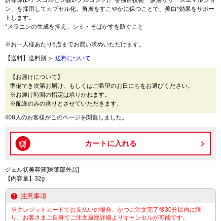
誘導体(L-アスコルビン酸2-グルコシド)〉を独自技術「多層リリースエマルジョ
ン」を採用してカプセル化。角層をすこやかに保つことで、美白*効果をサポー
トします。
*メラニンの生成を抑え、シミ・そばかすを防ぐこと
※お一人様あたり5点までお買い求めいただけます。
【送料】送料別 ＞
送料について
【お届けについて】
準備でき次第お届け、もしくはご希望のお日にちをお選びください。
※お届け時間の指定は承りかねます。
※配送のみの承りとさせていただきます。
408人のお客様がこのページを閲覧しました。
ジェル状美容液[医薬部外品]
【内容量】32g
注意事項
※クレジットカードでお支払いの場合、かつご注文完了後30分以内に限
り、お客さまご自身でご注文履歴詳細よりキャンセルが可能です。