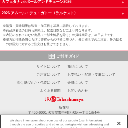
カフェタナカ×ボールアンドチェーン2026
2026 アムール・デュ・ガトー〈ラルケスト〉
※消費・賞味期限は製造・加工日を基準に記載しております。
※商品到着後の日持ち期限は、配送日数などにより異なります。
※表記のされていない商品（一部生鮮品を除く）の賞味期限は、31日以上です。
※暴力団排除条例ならびに警察からの指導に基づき、暴力団名でのご注文、暴力団名
のお届先に対するご注文はお受けできません。
サイトについて
商品について
ご注文について
お支払い・配送・受取について
掛け紙(のし)・包装について
会員について
よくある質問
お問い合わせ
所在地
〒450-6001 名古屋市中村区名駅一丁目1番4号
TEL：052-566-1101
We share information about your use of our website (user information)
through the use of cookies and other technologies with our advertising and