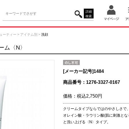
詳細
検索
ューティー
>
アイテム別
>
洗顔
ーム〈N〉
[メーカー記号]
1484
商品番号：1276-3327-0167
価格：
税込2,750円
クリームタイプならではのやさしさで
オレイン酸・ラウリン酸(肌に刺激とな
と洗い上げる〈N〉タイプ。