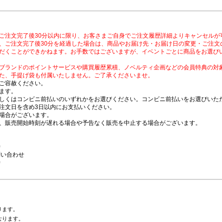
ご注文完了後30分以内に限り、お客さまご自身でご注文履歴詳細よりキャンセルが
、ご注文完了後30分を経過した場合は、商品やお届け先・お届け日の変更・ご注文
だくことができかねます。お手数ではございますが、イベントごとに商品をお選び
ブランドのポイントサービスや購買履歴累積、ノベルティ企画などの会員特典の対
た、手提げ袋も付属いたしません。ご了承くださいませ。
ご容赦ください。
ます。
しくはコンビニ前払いのいずれかをお選びください。コンビニ前払いをお選びいただ
注文日を含め3日以内にお支払いください。
場合がございます。
、販売開始時刻が遅れる場合や予告なく販売を中止する場合がございます。
時
問い合わせ
時
ります。
なります。