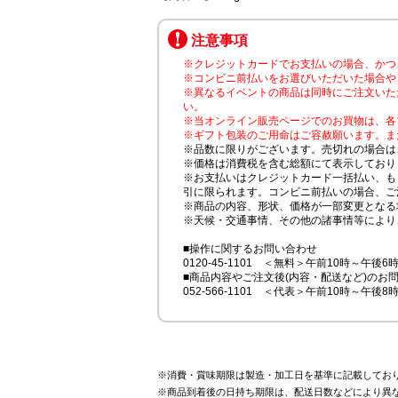
注意事項
※クレジットカードでお支払いの場合、かつ
※コンビニ前払いをお選びいただいた場合や
※異なるイベントの商品は同時にご注文いた
い。
※当オンライン販売ページでのお買物は、各
※ギフト包装のご用命はご容赦願います。ま
※品数に限りがございます。売切れの場合は
※価格は消費税を含む総額にて表示しており
※お支払いはクレジットカード一括払い、も
引に限られます。コンビニ前払いの場合、ご
※商品の内容、形状、価格が一部変更となる
※天候・交通事情、その他の諸事情等により
■操作に関するお問い合わせ
0120-45-1101 ＜無料＞午前10時～午後6
■商品内容やご注文後(内容・配送など)のお
052-566-1101 ＜代表＞午前10時～午後8
※消費・賞味期限は製造・加工日を基準に記載してお
※商品到着後の日持ち期限は、配送日数などにより異