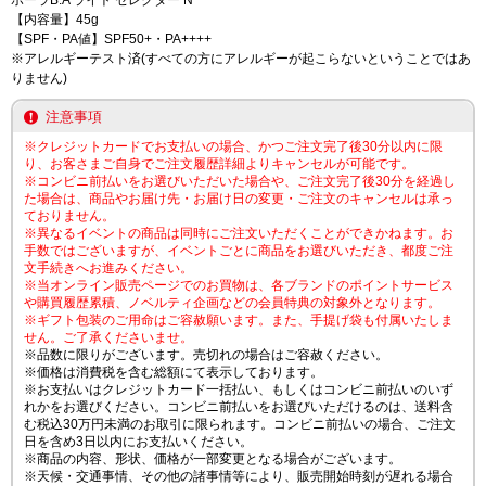
ポーラB.A ライト セレクター N
【内容量】45g
【SPF・PA値】SPF50+・PA++++
※アレルギーテスト済(すべての方にアレルギーが起こらないということではあ
りません)
注意事項
※クレジットカードでお支払いの場合、かつご注文完了後30分以内に限
り、お客さまご自身でご注文履歴詳細よりキャンセルが可能です。
※コンビニ前払いをお選びいただいた場合や、ご注文完了後30分を経過し
た場合は、商品やお届け先・お届け日の変更・ご注文のキャンセルは承っ
ておりません。
※異なるイベントの商品は同時にご注文いただくことができかねます。お
手数ではございますが、イベントごとに商品をお選びいただき、都度ご注
文手続きへお進みください。
※当オンライン販売ページでのお買物は、各ブランドのポイントサービス
や購買履歴累積、ノベルティ企画などの会員特典の対象外となります。
※ギフト包装のご用命はご容赦願います。また、手提げ袋も付属いたしま
せん。ご了承くださいませ。
※品数に限りがございます。売切れの場合はご容赦ください。
※価格は消費税を含む総額にて表示しております。
※お支払いはクレジットカード一括払い、もしくはコンビニ前払いのいず
れかをお選びください。コンビニ前払いをお選びいただけるのは、送料含
む税込30万円未満のお取引に限られます。コンビニ前払いの場合、ご注文
日を含め3日以内にお支払いください。
※商品の内容、形状、価格が一部変更となる場合がございます。
※天候・交通事情、その他の諸事情等により、販売開始時刻が遅れる場合