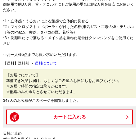
顔使用で約3カ月、首・デコルテにもご使用の場合は約2カ月を目安にお使いく
ださい。
*1：立体感：うるおいによる艶感で立体的に見せる
*2：マイクロダスト：〈ポーラ〉が付けた名称(排気ガス・工場の煙・チリホコ
リ等のPM2.5、黄砂、タバコの煙、花粉等)
*3：洗顔料だけで落ちる：メイク品を重ねた場合はクレンジングをご使用くだ
さい
※お一人様5点までお買い求めいただけます。
【送料】送料別 ＞
送料について
【お届けについて】
準備でき次第お届け、もしくはご希望のお日にちをお選びください。
※お届け時間の指定は承りかねます。
※配送のみの承りとさせていただきます。
348人のお客様がこのページを閲覧しました。
日焼け止め