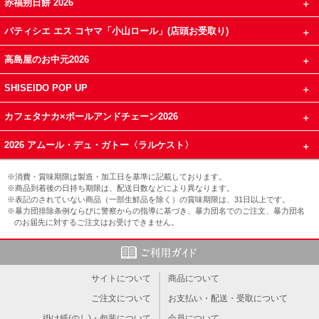
赤福朔日餅 2026
パティシエ エス コヤマ「小山ロール」(店頭お受取り)
高島屋のお中元2026
SHISEIDO POP UP
カフェタナカ×ボールアンドチェーン2026
2026 アムール・デュ・ガトー〈ラルケスト〉
※消費・賞味期限は製造・加工日を基準に記載しております。
※商品到着後の日持ち期限は、配送日数などにより異なります。
※表記のされていない商品（一部生鮮品を除く）の賞味期限は、31日以上です。
※暴力団排除条例ならびに警察からの指導に基づき、暴力団名でのご注文、暴力団名
のお届先に対するご注文はお受けできません。
サイトについて
商品について
ご注文について
お支払い・配送・受取について
掛け紙(のし)・包装について
会員について