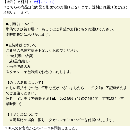
【送料】送料別 ＞
送料について
※こちらの商品は他商品と別便でのお届けとなります。送料はお届け便ごとに
頂戴いたします。
■お届けについて
準備でき次第お届け、もしくはご希望のお日にちをお選びください。
※時間指定は承りかねます。
■包装体裁について
ご希望の包装方法を下記よりお選びください。
・御供(黒白結切)
・志(黒白結切)
・弔事包装のみ
※タカシマヤ包装紙でお包みいたします。
【のしの選択について】
のしの選択やその他ご不明な点がございましたら、ご注文前に下記連絡先ま
でご連絡ください。
家具・インテリア売場 直通TEL：052-566-8468(受付時間：午前10時～営
業時間中)
【手提げ袋について】
ご自宅届けの場合に限り、タカシマヤショッパーを付属いたします。
1218人のお客様がこのページを閲覧しました。