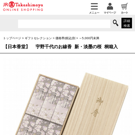
詳細
検索
トップページ
>
ギフトセレクション
>
価格帯(税込)別
>
～5,000円未満
【日本香堂】
宇野千代のお線香 新・淡墨の桜 桐箱入