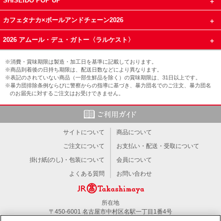
SHISEIDO POP UP
カフェタナカ×ボールアンドチェーン2026
2026 アムール・デュ・ガトー〈ラルケスト〉
※消費・賞味期限は製造・加工日を基準に記載しております。
※商品到着後の日持ち期限は、配送日数などにより異なります。
※表記のされていない商品（一部生鮮品を除く）の賞味期限は、31日以上です。
※暴力団排除条例ならびに警察からの指導に基づき、暴力団名でのご注文、暴力団名
のお届先に対するご注文はお受けできません。
サイトについて
商品について
ご注文について
お支払い・配送・受取について
掛け紙(のし)・包装について
会員について
よくある質問
お問い合わせ
所在地
〒450-6001 名古屋市中村区名駅一丁目1番4号
TEL：052-566-1101