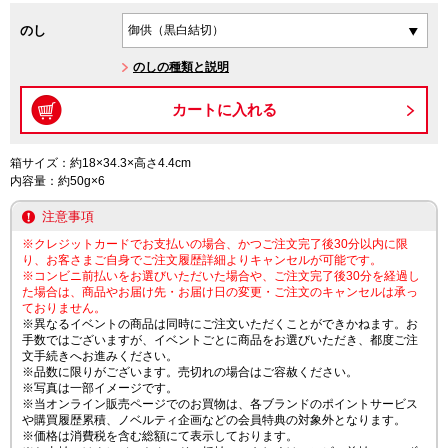
のし
のしの種類と説明
箱サイズ：約18×34.3×高さ4.4cm
内容量：約50g×6
注意事項
※クレジットカードでお支払いの場合、かつご注文完了後30分以内に限
り、お客さまご自身でご注文履歴詳細よりキャンセルが可能です。
※コンビニ前払いをお選びいただいた場合や、ご注文完了後30分を経過し
た場合は、商品やお届け先・お届け日の変更・ご注文のキャンセルは承っ
ておりません。
※異なるイベントの商品は同時にご注文いただくことができかねます。お
手数ではございますが、イベントごとに商品をお選びいただき、都度ご注
文手続きへお進みください。
※品数に限りがございます。売切れの場合はご容赦ください。
※写真は一部イメージです。
※当オンライン販売ページでのお買物は、各ブランドのポイントサービス
や購買履歴累積、ノベルティ企画などの会員特典の対象外となります。
※価格は消費税を含む総額にて表示しております。