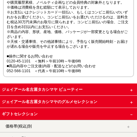
や購買履歴累積、ノベルティ企画などの会員特典の対象外となります。
※価格は消費税を含む総額にて表示しております。
※お支払いはクレジットカード一括払い、もしくはコンビニ前払いのいず
れかをお選びください。コンビニ前払いをお選びいただけるのは、送料含
む税込30万円未満のお取引に限られます。コンビニ前払いの場合、ご注文
日を含め3日以内にお支払いください。
※商品の内容、形状、産地、価格、パッケージが一部変更となる場合がご
ざいます。
※天候・交通事情、その他諸事情により、予告なく販売開始時刻・お届け
が遅れる場合や販売を中止する場合もございます。
■操作に関するお問い合わせ
0120-45-1101 ＜無料＞午前10時～午後6時
■商品内容やご注文後(内容・配送など)のお問い合わせ
052-566-1101 ＜代表＞午前10時～午後8時
ジェイアール名古屋タカシマヤ ビューティー
ジェイアール名古屋タカシマヤのグルメセレクション
ギフトセレクション
価格帯(税込)別