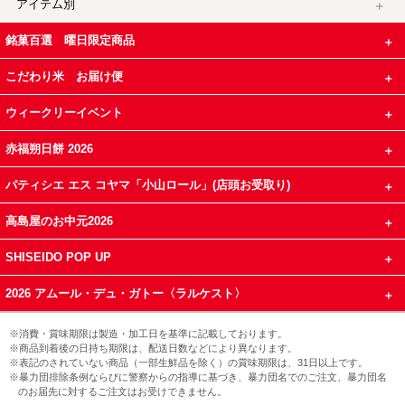
アイテム別
銘菓百選 曜日限定商品
こだわり米 お届け便
ウィークリーイベント
赤福朔日餅 2026
パティシエ エス コヤマ「小山ロール」(店頭お受取り)
高島屋のお中元2026
SHISEIDO POP UP
2026 アムール・デュ・ガトー〈ラルケスト〉
※消費・賞味期限は製造・加工日を基準に記載しております。
※商品到着後の日持ち期限は、配送日数などにより異なります。
※表記のされていない商品（一部生鮮品を除く）の賞味期限は、31日以上です。
※暴力団排除条例ならびに警察からの指導に基づき、暴力団名でのご注文、暴力団名
のお届先に対するご注文はお受けできません。