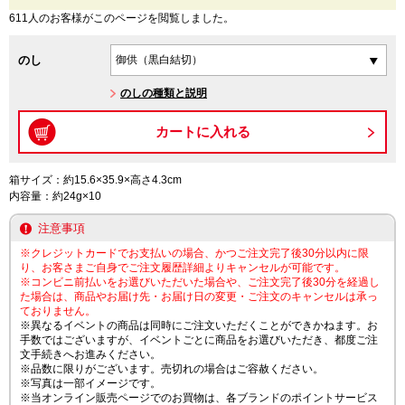
611人のお客様がこのページを閲覧しました。
のし
のしの種類と説明
箱サイズ：約15.6×35.9×高さ4.3cm
内容量：約24g×10
注意事項
※クレジットカードでお支払いの場合、かつご注文完了後30分以内に限
り、お客さまご自身でご注文履歴詳細よりキャンセルが可能です。
※コンビニ前払いをお選びいただいた場合や、ご注文完了後30分を経過し
た場合は、商品やお届け先・お届け日の変更・ご注文のキャンセルは承っ
ておりません。
※異なるイベントの商品は同時にご注文いただくことができかねます。お
手数ではございますが、イベントごとに商品をお選びいただき、都度ご注
文手続きへお進みください。
※品数に限りがございます。売切れの場合はご容赦ください。
※写真は一部イメージです。
※当オンライン販売ページでのお買物は、各ブランドのポイントサービス