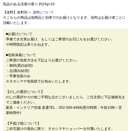
気品のある沈香の香り 約24g×10
【送料】送料別 ＞
送料について
※こちらの商品は他商品と別便でのお届けとなります。送料はお届け便ごとに
頂戴いたします。
■お届けについて
準備でき次第お届け、もしくはご希望のお日にちをお選びください。
※時間指定は承りかねます。
■包装体裁について
ご希望の包装方法を下記よりお選びください。
・御供(黒白結切)
・志(黒白結切)
・弔事包装のみ
※タカシマヤ包装紙でお包みいたします。
【のしの選択について】
のしの選択やその他ご不明な点がございましたら、ご注文前に下記連絡先ま
でご連絡ください。
家具・インテリア売場 直通TEL：052-566-8468(受付時間：午前10時～営
業時間中)
【手提げ袋について】
ご自宅届けの場合に限り、タカシマヤショッパーを付属いたします。