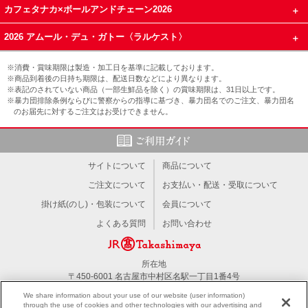
カフェタナカ×ボールアンドチェーン2026
2026 アムール・デュ・ガトー〈ラルケスト〉
※消費・賞味期限は製造・加工日を基準に記載しております。
※商品到着後の日持ち期限は、配送日数などにより異なります。
※表記のされていない商品（一部生鮮品を除く）の賞味期限は、31日以上です。
※暴力団排除条例ならびに警察からの指導に基づき、暴力団名でのご注文、暴力団名
のお届先に対するご注文はお受けできません。
サイトについて
商品について
ご注文について
お支払い・配送・受取について
掛け紙(のし)・包装について
会員について
よくある質問
お問い合わせ
所在地
〒450-6001 名古屋市中村区名駅一丁目1番4号
TEL：052-566-1101
We share information about your use of our website (user information)
through the use of cookies and other technologies with our advertising and