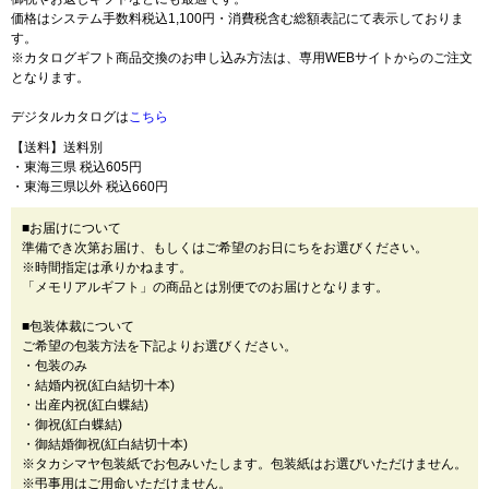
価格はシステム手数料税込1,100円・消費税含む総額表記にて表示しておりま
す。
※カタログギフト商品交換のお申し込み方法は、専用WEBサイトからのご注文
となります。
デジタルカタログは
こちら
【送料】送料別
・東海三県 税込605円
・東海三県以外 税込660円
■お届けについて
準備でき次第お届け、もしくはご希望のお日にちをお選びください。
※時間指定は承りかねます。
「メモリアルギフト」の商品とは別便でのお届けとなります。
■包装体裁について
ご希望の包装方法を下記よりお選びください。
・包装のみ
・結婚内祝(紅白結切十本)
・出産内祝(紅白蝶結)
・御祝(紅白蝶結)
・御結婚御祝(紅白結切十本)
※タカシマヤ包装紙でお包みいたします。包装紙はお選びいただけません。
※弔事用はご用命いただけません。