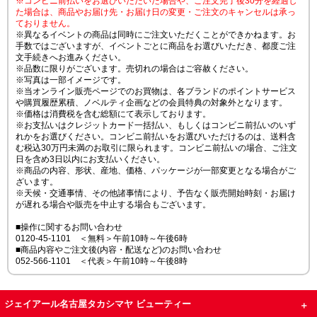
※コンビニ前払いをお選びいただいた場合や、ご注文完了後30分を経過し
た場合は、商品やお届け先・お届け日の変更・ご注文のキャンセルは承っ
ておりません。
※異なるイベントの商品は同時にご注文いただくことができかねます。お
手数ではございますが、イベントごとに商品をお選びいただき、都度ご注
文手続きへお進みください。
※品数に限りがございます。売切れの場合はご容赦ください。
※写真は一部イメージです。
※当オンライン販売ページでのお買物は、各ブランドのポイントサービス
や購買履歴累積、ノベルティ企画などの会員特典の対象外となります。
※価格は消費税を含む総額にて表示しております。
※お支払いはクレジットカード一括払い、もしくはコンビニ前払いのいず
れかをお選びください。コンビニ前払いをお選びいただけるのは、送料含
む税込30万円未満のお取引に限られます。コンビニ前払いの場合、ご注文
日を含め3日以内にお支払いください。
※商品の内容、形状、産地、価格、パッケージが一部変更となる場合がご
ざいます。
※天候・交通事情、その他諸事情により、予告なく販売開始時刻・お届け
が遅れる場合や販売を中止する場合もございます。
■操作に関するお問い合わせ
0120-45-1101 ＜無料＞午前10時～午後6時
■商品内容やご注文後(内容・配送など)のお問い合わせ
052-566-1101 ＜代表＞午前10時～午後8時
ジェイアール名古屋タカシマヤ ビューティー