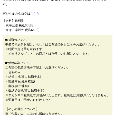
す。
デジタルカタログは
こちら
【送料】送料別
・東海三県 税込605円
・東海三県以外 税込660円
■お届けについて
準備でき次第お届け、もしくはご希望のお日にちをお選びください。
※時間指定は承りかねます。
「メモリアルギフト」の商品とは別便でのお届けとなります。
■包装体裁について
ご希望の包装方法を下記よりお選びください。
・包装のみ
・結婚内祝(紅白結切十本)
・出産内祝(紅白蝶結)
・御祝(紅白蝶結)
・御結婚御祝(紅白結切十本)
※タカシマヤ包装紙でお包みいたします。包装紙はお選びいただけません。
※弔事用はご用命いただけません。
【のしの選択について】
※「包装のみ」にはのし紙はつきません。