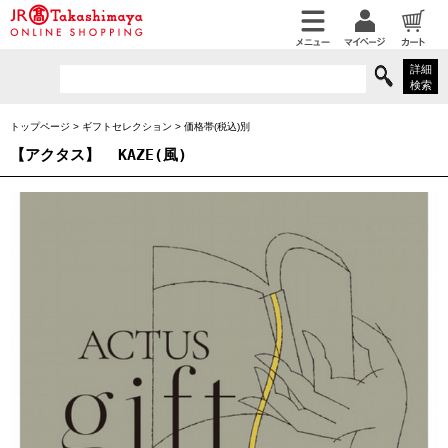
詳細
検索
トップページ
>
ギフトセレクション
>
価格帯(税込)別
【アクタス】
KAZE(風)