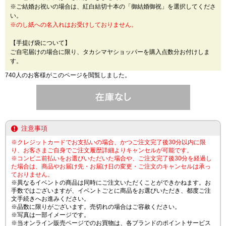
※ご結婚お祝いの場合は、紅白結切十本の「御結婚御祝」を選択してくださ
い。
※のし紙への名入れはお受けしておりません。
【手提げ袋について】
ご自宅届けの場合に限り、タカシマヤショッパーを購入点数分お付けしま
す。
740人のお客様がこのページを閲覧しました。
注意事項
※クレジットカードでお支払いの場合、かつご注文完了後30分以内に限
り、お客さまご自身でご注文履歴詳細よりキャンセルが可能です。
※コンビニ前払いをお選びいただいた場合や、ご注文完了後30分を経過し
た場合は、商品やお届け先・お届け日の変更・ご注文のキャンセルは承っ
ておりません。
※異なるイベントの商品は同時にご注文いただくことができかねます。お
手数ではございますが、イベントごとに商品をお選びいただき、都度ご注
文手続きへお進みください。
※品数に限りがございます。売切れの場合はご容赦ください。
※写真は一部イメージです。
※当オンライン販売ページでのお買物は、各ブランドのポイントサービス