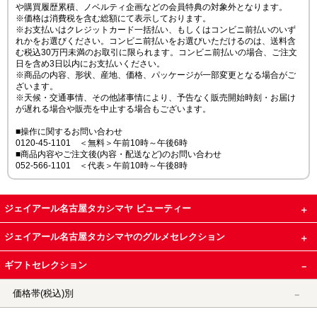
や購買履歴累積、ノベルティ企画などの会員特典の対象外となります。
※価格は消費税を含む総額にて表示しております。
※お支払いはクレジットカード一括払い、もしくはコンビニ前払いのいず
れかをお選びください。コンビニ前払いをお選びいただけるのは、送料含
む税込30万円未満のお取引に限られます。コンビニ前払いの場合、ご注文
日を含め3日以内にお支払いください。
※商品の内容、形状、産地、価格、パッケージが一部変更となる場合がご
ざいます。
※天候・交通事情、その他諸事情により、予告なく販売開始時刻・お届け
が遅れる場合や販売を中止する場合もございます。
■操作に関するお問い合わせ
0120-45-1101 ＜無料＞午前10時～午後6時
■商品内容やご注文後(内容・配送など)のお問い合わせ
052-566-1101 ＜代表＞午前10時～午後8時
ジェイアール名古屋タカシマヤ ビューティー
ジェイアール名古屋タカシマヤのグルメセレクション
ギフトセレクション
価格帯(税込)別