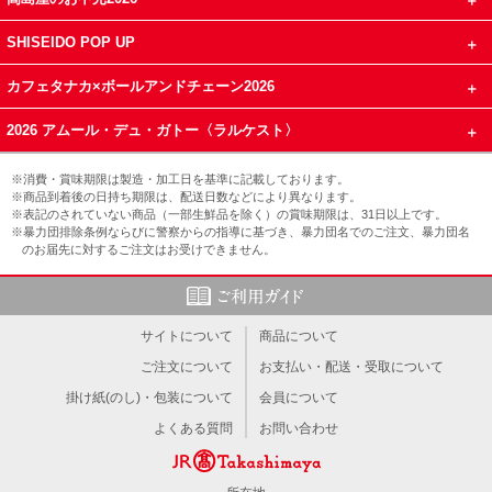
SHISEIDO POP UP
カフェタナカ×ボールアンドチェーン2026
2026 アムール・デュ・ガトー〈ラルケスト〉
※消費・賞味期限は製造・加工日を基準に記載しております。
※商品到着後の日持ち期限は、配送日数などにより異なります。
※表記のされていない商品（一部生鮮品を除く）の賞味期限は、31日以上です。
※暴力団排除条例ならびに警察からの指導に基づき、暴力団名でのご注文、暴力団名
のお届先に対するご注文はお受けできません。
サイトについて
商品について
ご注文について
お支払い・配送・受取について
掛け紙(のし)・包装について
会員について
よくある質問
お問い合わせ