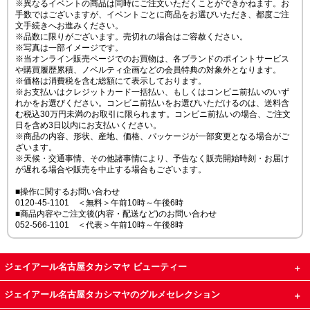
※異なるイベントの商品は同時にご注文いただくことができかねます。お
手数ではございますが、イベントごとに商品をお選びいただき、都度ご注
文手続きへお進みください。
※品数に限りがございます。売切れの場合はご容赦ください。
※写真は一部イメージです。
※当オンライン販売ページでのお買物は、各ブランドのポイントサービス
や購買履歴累積、ノベルティ企画などの会員特典の対象外となります。
※価格は消費税を含む総額にて表示しております。
※お支払いはクレジットカード一括払い、もしくはコンビニ前払いのいず
れかをお選びください。コンビニ前払いをお選びいただけるのは、送料含
む税込30万円未満のお取引に限られます。コンビニ前払いの場合、ご注文
日を含め3日以内にお支払いください。
※商品の内容、形状、産地、価格、パッケージが一部変更となる場合がご
ざいます。
※天候・交通事情、その他諸事情により、予告なく販売開始時刻・お届け
が遅れる場合や販売を中止する場合もございます。
■操作に関するお問い合わせ
0120-45-1101 ＜無料＞午前10時～午後6時
■商品内容やご注文後(内容・配送など)のお問い合わせ
052-566-1101 ＜代表＞午前10時～午後8時
ジェイアール名古屋タカシマヤ ビューティー
ジェイアール名古屋タカシマヤのグルメセレクション