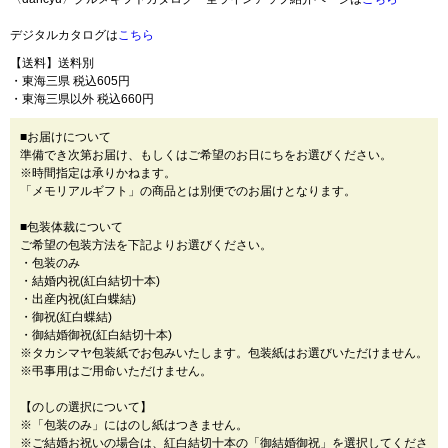
デジタルカタログは
こちら
【送料】送料別
・東海三県 税込605円
・東海三県以外 税込660円
■お届けについて
準備でき次第お届け、もしくはご希望のお日にちをお選びください。
※時間指定は承りかねます。
「メモリアルギフト」の商品とは別便でのお届けとなります。
■包装体裁について
ご希望の包装方法を下記よりお選びください。
・包装のみ
・結婚内祝(紅白結切十本)
・出産内祝(紅白蝶結)
・御祝(紅白蝶結)
・御結婚御祝(紅白結切十本)
※タカシマヤ包装紙でお包みいたします。包装紙はお選びいただけません。
※弔事用はご用命いただけません。
【のしの選択について】
※「包装のみ」にはのし紙はつきません。
※ご結婚お祝いの場合は、紅白結切十本の「御結婚御祝」を選択してくださ