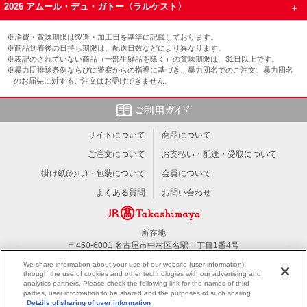
2026 アムール・デュ・ガトー〈ラルケスト〉
※消費・賞味期限は製造・加工日を基準に記載しております。
※商品到着後の日持ち期限は、配送日数などにより異なります。
※表記のされていない商品（一部生鮮品を除く）の賞味期限は、31日以上です。
※暴力団排除条例ならびに警察からの指導に基づき、暴力団名でのご注文、暴力団名
のお届先に対するご注文はお受けできません。
サイトについて
商品について
ご注文について
お支払い・配送・受取について
掛け紙(のし)・包装について
会員について
よくある質問
お問い合わせ
所在地
〒450-6001 名古屋市中村区名駅一丁目1番4号
TEL：052-566-1101
We share information about your use of our website (user information)
through the use of cookies and other technologies with our advertising and
analytics partners. Please check the following link for the names of third
PC版を見る
parties, user information to be shared and the purposes of such sharing.
Details of sharing of user information