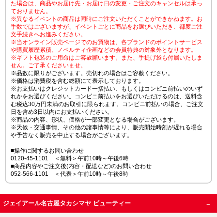
た場合は、商品やお届け先・お届け日の変更・ご注文のキャンセルは承っ
ておりません。
※異なるイベントの商品は同時にご注文いただくことができかねます。お
手数ではございますが、イベントごとに商品をお選びいただき、都度ご注
文手続きへお進みください。
※当オンライン販売ページでのお買物は、各ブランドのポイントサービス
や購買履歴累積、ノベルティ企画などの会員特典の対象外となります。
※ギフト包装のご用命はご容赦願います。また、手提げ袋も付属いたしま
せん。ご了承くださいませ。
※品数に限りがございます。売切れの場合はご容赦ください。
※価格は消費税を含む総額にて表示しております。
※お支払いはクレジットカード一括払い、もしくはコンビニ前払いのいず
れかをお選びください。コンビニ前払いをお選びいただけるのは、送料含
む税込30万円未満のお取引に限られます。コンビニ前払いの場合、ご注文
日を含め3日以内にお支払いください。
※商品の内容、形状、価格が一部変更となる場合がございます。
※天候・交通事情、その他の諸事情等により、販売開始時刻が遅れる場合
や予告なく販売を中止する場合がございます。
■操作に関するお問い合わせ
0120-45-1101 ＜無料＞午前10時～午後6時
■商品内容やご注文後(内容・配送など)のお問い合わせ
052-566-1101 ＜代表＞午前10時～午後8時
ジェイアール名古屋タカシマヤ ビューティー