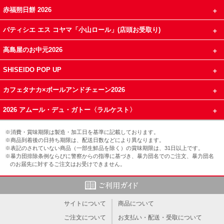
赤福朔日餅 2026
パティシエ エス コヤマ「小山ロール」(店頭お受取り)
高島屋のお中元2026
SHISEIDO POP UP
カフェタナカ×ボールアンドチェーン2026
2026 アムール・デュ・ガトー〈ラルケスト〉
※消費・賞味期限は製造・加工日を基準に記載しております。
※商品到着後の日持ち期限は、配送日数などにより異なります。
※表記のされていない商品（一部生鮮品を除く）の賞味期限は、31日以上です。
※暴力団排除条例ならびに警察からの指導に基づき、暴力団名でのご注文、暴力団名
のお届先に対するご注文はお受けできません。
サイトについて
商品について
ご注文について
お支払い・配送・受取について