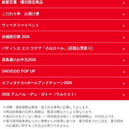
銘菓百選 曜日限定商品
こだわり米 お届け便
ウィークリーイベント
赤福朔日餅 2026
パティシエ エス コヤマ「小山ロール」(店頭お受取り)
高島屋のお中元2026
SHISEIDO POP UP
カフェタナカ×ボールアンドチェーン2026
2026 アムール・デュ・ガトー〈ラルケスト〉
※消費・賞味期限は製造・加工日を基準に記載しております。
※商品到着後の日持ち期限は、配送日数などにより異なります。
※表記のされていない商品（一部生鮮品を除く）の賞味期限は、31日以上です。
※暴力団排除条例ならびに警察からの指導に基づき、暴力団名でのご注文、暴力団名
のお届先に対するご注文はお受けできません。