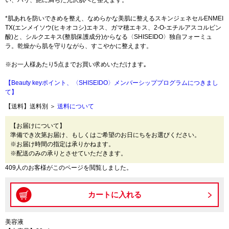
い、ハリ、艶に満ちた光沢肌へと整えます。
*肌あれを防いできめを整え、なめらかな美肌に整えるスキンジェネセルENMEI
TX(エンメイソウ(ヒキオコシ)エキス、ガマ穂エキス、2-O-エチルアスコルビン
酸)と、シルクエキス(整肌保護成分)からなる〈SHISEIDO〉独自フォーミュ
ラ。乾燥から肌を守りながら、すこやかに整えます。
※お一人様あたり5点までお買い求めいただけます｡
【Beauty keyポイント、〈SHISEIDO〉メンバーシッププログラムにつきまし
て】
【送料】送料別 ＞
送料について
【お届けについて】
準備でき次第お届け、もしくはご希望のお日にちをお選びください。
※お届け時間の指定は承りかねます。
※配送のみの承りとさせていただきます。
409人のお客様がこのページを閲覧しました。
美容液