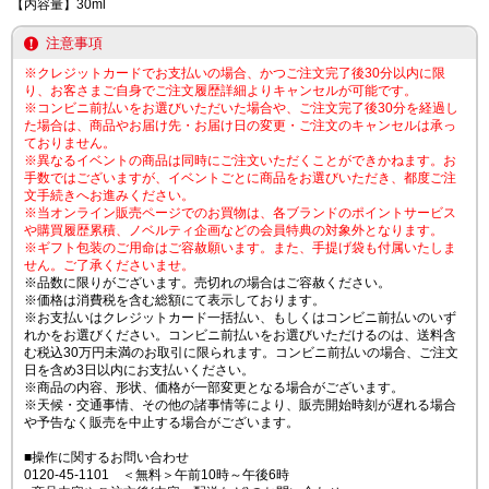
【内容量】30ml
注意事項
※クレジットカードでお支払いの場合、かつご注文完了後30分以内に限
り、お客さまご自身でご注文履歴詳細よりキャンセルが可能です。
※コンビニ前払いをお選びいただいた場合や、ご注文完了後30分を経過し
た場合は、商品やお届け先・お届け日の変更・ご注文のキャンセルは承っ
ておりません。
※異なるイベントの商品は同時にご注文いただくことができかねます。お
手数ではございますが、イベントごとに商品をお選びいただき、都度ご注
文手続きへお進みください。
※当オンライン販売ページでのお買物は、各ブランドのポイントサービス
や購買履歴累積、ノベルティ企画などの会員特典の対象外となります。
※ギフト包装のご用命はご容赦願います。また、手提げ袋も付属いたしま
せん。ご了承くださいませ。
※品数に限りがございます。売切れの場合はご容赦ください。
※価格は消費税を含む総額にて表示しております。
※お支払いはクレジットカード一括払い、もしくはコンビニ前払いのいず
れかをお選びください。コンビニ前払いをお選びいただけるのは、送料含
む税込30万円未満のお取引に限られます。コンビニ前払いの場合、ご注文
日を含め3日以内にお支払いください。
※商品の内容、形状、価格が一部変更となる場合がございます。
※天候・交通事情、その他の諸事情等により、販売開始時刻が遅れる場合
や予告なく販売を中止する場合がございます。
■操作に関するお問い合わせ
0120-45-1101 ＜無料＞午前10時～午後6時