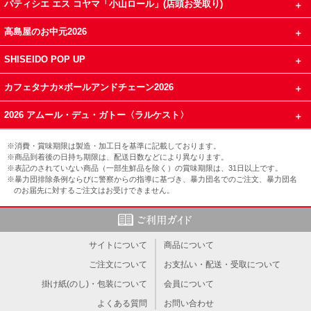
パティシエ エス コヤマ「小山ロール」(店頭お受取り)
高島屋のお中元2026
SHISEIDO POP UP
カフェタナカ×ボールアンドチェーン2026
2026 アムール・デュ・ガトー〈ラルケスト〉
※消費・賞味期限は製造・加工日を基準に記載しております。
※商品到着後の日持ち期限は、配送日数などにより異なります。
※表記のされていない商品（一部生鮮品を除く）の賞味期限は、31日以上です。
※暴力団排除条例ならびに警察からの指導に基づき、暴力団名でのご注文、暴力団名
のお届先に対するご注文はお受けできません。
サイトについて
商品について
ご注文について
お支払い・配送・受取について
掛け紙(のし)・包装について
会員について
よくある質問
お問い合わせ