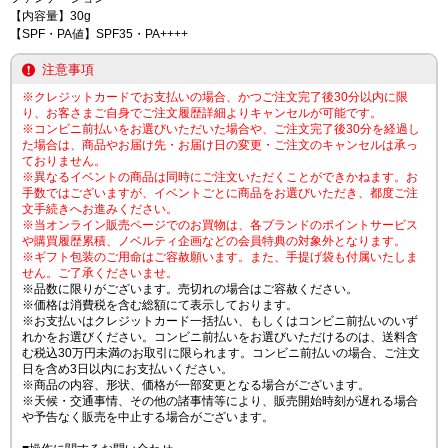
【内容量】30g
【SPF・PA値】SPF35・PA++++
注意事項
※クレジットカードでお支払いの場合、かつご注文完了後30分以内に限
り、お客さまご自身でご注文履歴詳細よりキャンセルが可能です。
※コンビニ前払いをお選びいただいた場合や、ご注文完了後30分を経過し
た場合は、商品やお届け先・お届け日の変更・ご注文のキャンセルは承っ
ておりません。
※異なるイベントの商品は同時にご注文いただくことができかねます。お
手数ではございますが、イベントごとに商品をお選びいただき、都度ご注
文手続きへお進みください。
※当オンライン販売ページでのお買物は、各ブランドのポイントサービス
や購買履歴累積、ノベルティ企画などの会員特典の対象外となります。
※ギフト包装のご用命はご容赦願います。また、手提げ袋も付属いたしま
せん。ご了承くださいませ。
※品数に限りがございます。売切れの場合はご容赦ください。
※価格は消費税を含む総額にて表示しております。
※お支払いはクレジットカード一括払い、もしくはコンビニ前払いのいず
れかをお選びください。コンビニ前払いをお選びいただけるのは、送料含
む税込30万円未満のお取引に限られます。コンビニ前払いの場合、ご注文
日を含め3日以内にお支払いください。
※商品の内容、形状、価格が一部変更となる場合がございます。
※天候・交通事情、その他の諸事情等により、販売開始時刻が遅れる場合
や予告なく販売を中止する場合がございます。