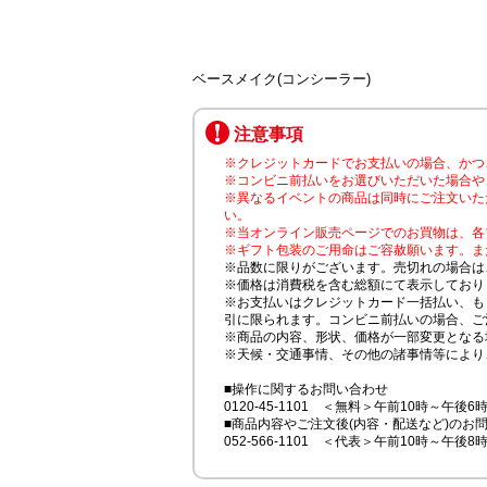
ベースメイク(コンシーラー)
注意事項
※クレジットカードでお支払いの場合、かつ
※コンビニ前払いをお選びいただいた場合や
※異なるイベントの商品は同時にご注文いた
い。
※当オンライン販売ページでのお買物は、各
※ギフト包装のご用命はご容赦願います。ま
※品数に限りがございます。売切れの場合は
※価格は消費税を含む総額にて表示しており
※お支払いはクレジットカード一括払い、も
引に限られます。コンビニ前払いの場合、ご
※商品の内容、形状、価格が一部変更となる
※天候・交通事情、その他の諸事情等により
■操作に関するお問い合わせ
0120-45-1101 ＜無料＞午前10時～午後6
■商品内容やご注文後(内容・配送など)のお
052-566-1101 ＜代表＞午前10時～午後8