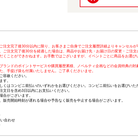
ご注文完了後30分以内に限り、お客さまご自身でご注文履歴詳細よりキャンセルが
、ご注文完了後30分を経過した場合は、商品やお届け先・お届け日の変更・ご注文
だくことができかねます。お手数ではございますが、イベントごとに商品をお選び
ブランドのポイントサービスや購買履歴累積、ノベルティ企画などの会員特典の対
た、手提げ袋も付属いたしません。ご了承くださいませ。
ご容赦ください。
ます。
しくはコンビニ前払いのいずれかをお選びください。コンビニ前払いをお選びいただ
注文日を含め3日以内にお支払いください。
場合がございます。
、販売開始時刻が遅れる場合や予告なく販売を中止する場合がございます。
時
問い合わせ
時