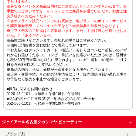
ておりません。
※異なるイベントの商品は同時にご注文いただくことができかねます。お
手数ではございますが、イベントごとに商品をお選びいただき、都度ご注
文手続きへお進みください。
※当オンライン販売ページでのお買物は、各ブランドのポイントサービス
や購買履歴累積、ノベルティ企画などの会員特典の対象外となります。
※ギフト包装のご用命はご容赦願います。また、手提げ袋も付属いたしま
せん。ご了承くださいませ。
※品数に限りがございます。売切れの場合はご容赦ください。
※価格は消費税を含む総額にて表示しております。
※お支払いはクレジットカード一括払い、もしくはコンビニ前払いのいず
れかをお選びください。コンビニ前払いをお選びいただけるのは、送料含
む税込30万円未満のお取引に限られます。コンビニ前払いの場合、ご注文
日を含め3日以内にお支払いください。
※商品の内容、形状、価格が一部変更となる場合がございます。
※天候・交通事情、その他の諸事情等により、販売開始時刻が遅れる場合
や予告なく販売を中止する場合がございます。
■操作に関するお問い合わせ
0120-45-1101 ＜無料＞午前10時～午後6時
■商品内容やご注文後(内容・配送など)のお問い合わせ
052-566-1101 ＜代表＞午前10時～午後8時
ジェイアール名古屋タカシマヤ ビューティー
ブランド別