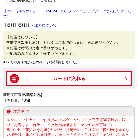
す。薬用美容液。顔・首もと用。
【Beauty keyポイント、〈SHISEIDO〉メンバーシッププログラムにつきまし
て】
【送料】送料別 ＞
送料について
【お届けについて】
準備でき次第お届け、もしくはご希望のお日にちをお選びください。
※お届け時間の指定は承りかねます。
※配送のみの承りとさせていただきます。
437人のお客様がこのページを閲覧しました。
薬用美容液[医薬部外品]
【内容量】40ml
注意事項
※クレジットカードでお支払いの場合、かつご注文完了後30分以内に限
り、お客さまご自身でご注文履歴詳細よりキャンセルが可能です。
※コンビニ前払いをお選びいただいた場合や、ご注文完了後30分を経過し
た場合は、商品やお届け先・お届け日の変更・ご注文のキャンセルは承っ