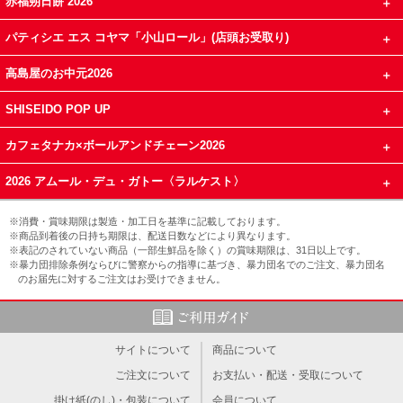
赤福朔日餅 2026
パティシエ エス コヤマ「小山ロール」(店頭お受取り)
高島屋のお中元2026
SHISEIDO POP UP
カフェタナカ×ボールアンドチェーン2026
2026 アムール・デュ・ガトー〈ラルケスト〉
※消費・賞味期限は製造・加工日を基準に記載しております。
※商品到着後の日持ち期限は、配送日数などにより異なります。
※表記のされていない商品（一部生鮮品を除く）の賞味期限は、31日以上です。
※暴力団排除条例ならびに警察からの指導に基づき、暴力団名でのご注文、暴力団名
のお届先に対するご注文はお受けできません。
サイトについて
商品について
ご注文について
お支払い・配送・受取について
掛け紙(のし)・包装について
会員について