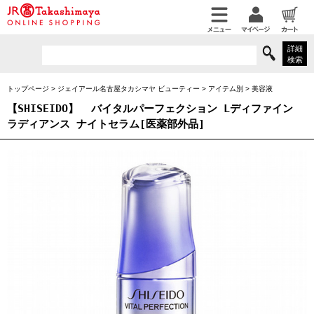
詳細
検索
トップページ
>
ジェイアール名古屋タカシマヤ ビューティー
>
アイテム別
>
美容液
【SHISEIDO】
バイタルパーフェクション Lディファイン
ラディアンス ナイトセラム[医薬部外品]