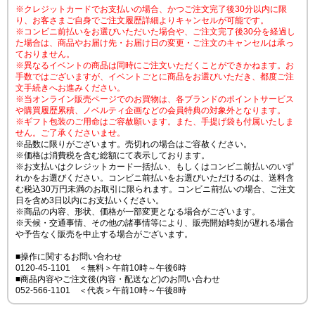
※クレジットカードでお支払いの場合、かつご注文完了後30分以内に限
り、お客さまご自身でご注文履歴詳細よりキャンセルが可能です。
※コンビニ前払いをお選びいただいた場合や、ご注文完了後30分を経過し
た場合は、商品やお届け先・お届け日の変更・ご注文のキャンセルは承っ
ておりません。
※異なるイベントの商品は同時にご注文いただくことができかねます。お
手数ではございますが、イベントごとに商品をお選びいただき、都度ご注
文手続きへお進みください。
※当オンライン販売ページでのお買物は、各ブランドのポイントサービス
や購買履歴累積、ノベルティ企画などの会員特典の対象外となります。
※ギフト包装のご用命はご容赦願います。また、手提げ袋も付属いたしま
せん。ご了承くださいませ。
※品数に限りがございます。売切れの場合はご容赦ください。
※価格は消費税を含む総額にて表示しております。
※お支払いはクレジットカード一括払い、もしくはコンビニ前払いのいず
れかをお選びください。コンビニ前払いをお選びいただけるのは、送料含
む税込30万円未満のお取引に限られます。コンビニ前払いの場合、ご注文
日を含め3日以内にお支払いください。
※商品の内容、形状、価格が一部変更となる場合がございます。
※天候・交通事情、その他の諸事情等により、販売開始時刻が遅れる場合
や予告なく販売を中止する場合がございます。
■操作に関するお問い合わせ
0120-45-1101 ＜無料＞午前10時～午後6時
■商品内容やご注文後(内容・配送など)のお問い合わせ
052-566-1101 ＜代表＞午前10時～午後8時