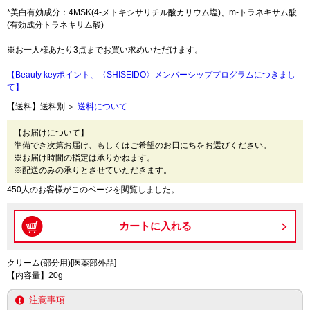
*美白有効成分：4MSK(4-メトキシサリチル酸カリウム塩)、m-トラネキサム酸
(有効成分トラネキサム酸)
※お一人様あたり3点までお買い求めいただけます。
【Beauty keyポイント、〈SHISEIDO〉メンバーシッププログラムにつきまし
て】
【送料】送料別 ＞
送料について
【お届けについて】
準備でき次第お届け、もしくはご希望のお日にちをお選びください。
※お届け時間の指定は承りかねます。
※配送のみの承りとさせていただきます。
450人のお客様がこのページを閲覧しました。
クリーム(部分用)[医薬部外品]
【内容量】20g
注意事項