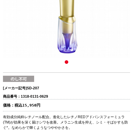
[メーカー記号]
SD-207
商品番号：1318-0131-0629
価格：
税込15,950円
有効成分純粋レチノール配合。進化したレチノREDアドバンスフォーミュラ
(TM)が効果を深く届けシワを改善。メラニン生成を抑え、シミ・そばかすも防
ぐ*。なめらかで輝くようなつややかさを。