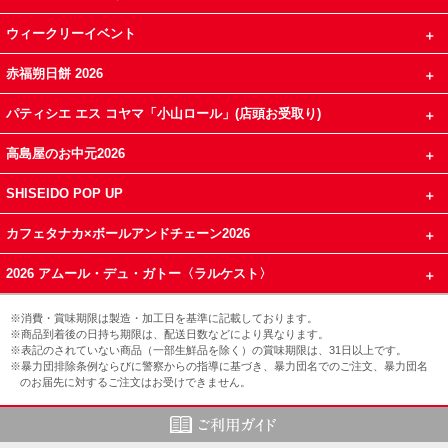
ウィークリーイベント
赤福朔日餅 2026
パティシエ エス コヤマ「小山ロール」(店頭お受取り)
高島屋のお中元2026
SHISEIDO POP UP
カフェタナカ×ボールアンドチェーン2026
2026 アムール・デュ・ガトー〈ラルケスト〉
※消費・賞味期限は製造・加工日を基準に記載しております。
※商品到着後の日持ち期限は、配送日数などにより異なります。
※表記のされていない商品（一部生鮮品を除く）の賞味期限は、31日以上です。
※暴力団排除条例ならびに警察からの指導に基づき、暴力団名でのご注文、暴力団名
のお届先に対するご注文はお受けできません。