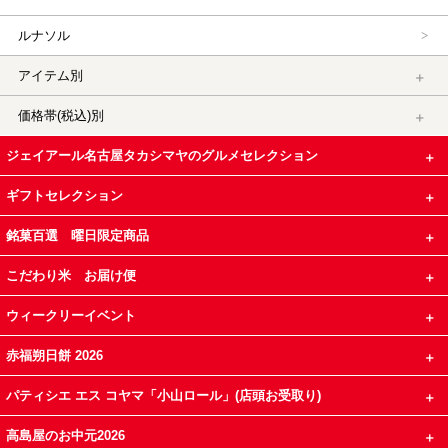
ルナソル
アイテム別
価格帯(税込)別
ジェイアール名古屋タカシマヤのグルメセレクション
ギフトセレクション
銘菓百選 曜日限定商品
こだわり米 お届け便
ウィークリーイベント
赤福朔日餅 2026
パティシエ エス コヤマ「小山ロール」(店頭お受取り)
高島屋のお中元2026