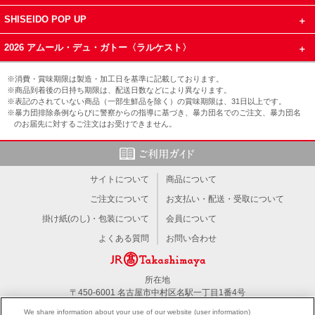
SHISEIDO POP UP
2026 アムール・デュ・ガトー〈ラルケスト〉
※消費・賞味期限は製造・加工日を基準に記載しております。
※商品到着後の日持ち期限は、配送日数などにより異なります。
※表記のされていない商品（一部生鮮品を除く）の賞味期限は、31日以上です。
※暴力団排除条例ならびに警察からの指導に基づき、暴力団名でのご注文、暴力団名
のお届先に対するご注文はお受けできません。
サイトについて
商品について
ご注文について
お支払い・配送・受取について
掛け紙(のし)・包装について
会員について
よくある質問
お問い合わせ
所在地
〒450-6001 名古屋市中村区名駅一丁目1番4号
TEL：052-566-1101
We share information about your use of our website (user information)