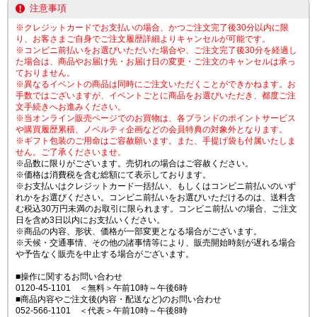
注意事項
※クレジットカードでお支払いの場合、かつご注文完了後30分以内に限
り、お客さまご自身でご注文履歴詳細よりキャンセルが可能です。
※コンビニ前払いをお選びいただいた場合や、ご注文完了後30分を経過し
た場合は、商品やお届け先・お届け日の変更・ご注文のキャンセルは承っ
ておりません。
※異なるイベントの商品は同時にご注文いただくことができかねます。お
手数ではございますが、イベントごとに商品をお選びいただき、都度ご注
文手続きへお進みください。
※当オンライン販売ページでのお買物は、各ブランドのポイントサービス
や購買履歴累積、ノベルティ企画などの会員特典の対象外となります。
※ギフト包装のご用命はご容赦願います。また、手提げ袋も付属いたしま
せん。ご了承くださいませ。
※品数に限りがございます。売切れの場合はご容赦ください。
※価格は消費税を含む総額にて表示しております。
※お支払いはクレジットカード一括払い、もしくはコンビニ前払いのいず
れかをお選びください。コンビニ前払いをお選びいただけるのは、送料含
む税込30万円未満のお取引に限られます。コンビニ前払いの場合、ご注文
日を含め3日以内にお支払いください。
※商品の内容、形状、価格が一部変更となる場合がございます。
※天候・交通事情、その他の諸事情等により、販売開始時刻が遅れる場合
や予告なく販売を中止する場合がございます。
■操作に関するお問い合わせ
0120-45-1101 ＜無料＞午前10時～午後6時
■商品内容やご注文後(内容・配送など)のお問い合わせ
052-566-1101 ＜代表＞午前10時～午後8時