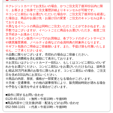
※クレジットカードでお支払いの場合、かつご注文完了後30分以内に限
り、お客さまご自身でご注文履歴詳細よりキャンセルが可能です。
※コンビニ前払いをお選びいただいた場合や、ご注文完了後30分を経過し
た場合は、商品やお届け先・お届け日の変更・ご注文のキャンセルは承っ
ておりません。
※異なるイベントの商品は同時にご注文いただくことができかねます。お
手数ではございますが、イベントごとに商品をお選びいただき、都度ご注
文手続きへお進みください。
※当オンライン販売ページでのお買物は、各ブランドのポイントサービス
や購買履歴累積、ノベルティ企画などの会員特典の対象外となります。
※ギフト包装のご用命はご容赦願います。また、手提げ袋も付属いたしま
せん。ご了承くださいませ。
※品数に限りがございます。売切れの場合はご容赦ください。
※価格は消費税を含む総額にて表示しております。
※お支払いはクレジットカード一括払い、もしくはコンビニ前払いのいず
れかをお選びください。コンビニ前払いをお選びいただけるのは、送料含
む税込30万円未満のお取引に限られます。コンビニ前払いの場合、ご注文
日を含め3日以内にお支払いください。
※商品の内容、形状、価格が一部変更となる場合がございます。
※天候・交通事情、その他の諸事情等により、販売開始時刻が遅れる場合
や予告なく販売を中止する場合がございます。
■操作に関するお問い合わせ
0120-45-1101 ＜無料＞午前10時～午後6時
■商品内容やご注文後(内容・配送など)のお問い合わせ
052-566-1101 ＜代表＞午前10時～午後8時