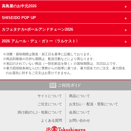
高島屋のお中元2026
SHISEIDO POP UP
カフェタナカ×ボールアンドチェーン2026
2026 アムール・デュ・ガトー〈ラルケスト〉
※消費・賞味期限は製造・加工日を基準に記載しております。
※商品到着後の日持ち期限は、配送日数などにより異なります。
※表記のされていない商品（一部生鮮品を除く）の賞味期限は、31日以上です。
※暴力団排除条例ならびに警察からの指導に基づき、暴力団名でのご注文、暴力団名
のお届先に対するご注文はお受けできません。
サイトについて
商品について
ご注文について
お支払い・配送・受取について
掛け紙(のし)・包装について
会員について
よくある質問
お問い合わせ