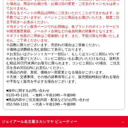
た場合は、商品やお届け先・お届け日の変更・ご注文のキャンセルは承っ
ておりません。
※異なるイベントの商品は同時にご注文いただくことができかねます。お
手数ではございますが、イベントごとに商品をお選びいただき、都度ご注
文手続きへお進みください。
※当オンライン販売ページでのお買物は、各ブランドのポイントサービス
や購買履歴累積、ノベルティ企画などの会員特典の対象外となります。
※ギフト包装のご用命はご容赦願います。また、手提げ袋も付属いたしま
せん。ご了承くださいませ。
※品数に限りがございます。売切れの場合はご容赦ください。
※価格は消費税を含む総額にて表示しております。
※お支払いはクレジットカード一括払い、もしくはコンビニ前払いのいず
れかをお選びください。コンビニ前払いをお選びいただけるのは、送料含
む税込30万円未満のお取引に限られます。コンビニ前払いの場合、ご注文
日を含め3日以内にお支払いください。
※商品の内容、形状、価格が一部変更となる場合がございます。
※天候・交通事情、その他の諸事情等により、販売開始時刻が遅れる場合
や予告なく販売を中止する場合がございます。
■操作に関するお問い合わせ
0120-45-1101 ＜無料＞午前10時～午後6時
■商品内容やご注文後(内容・配送など)のお問い合わせ
052-566-1101 ＜代表＞午前10時～午後8時
ジェイアール名古屋タカシマヤ ビューティー