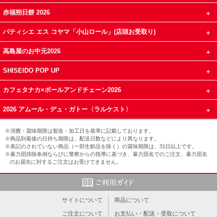
赤福朔日餅 2026
パティシエ エス コヤマ「小山ロール」(店頭お受取り)
高島屋のお中元2026
SHISEIDO POP UP
カフェタナカ×ボールアンドチェーン2026
2026 アムール・デュ・ガトー〈ラルケスト〉
※消費・賞味期限は製造・加工日を基準に記載しております。
※商品到着後の日持ち期限は、配送日数などにより異なります。
※表記のされていない商品（一部生鮮品を除く）の賞味期限は、31日以上です。
※暴力団排除条例ならびに警察からの指導に基づき、暴力団名でのご注文、暴力団名
のお届先に対するご注文はお受けできません。
サイトについて
商品について
ご注文について
お支払い・配送・受取について