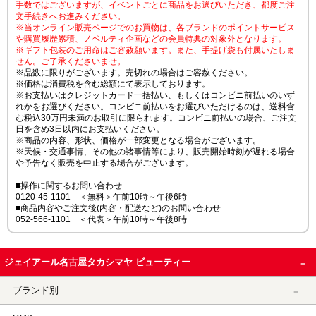
手数ではございますが、イベントごとに商品をお選びいただき、都度ご注
文手続きへお進みください。
※当オンライン販売ページでのお買物は、各ブランドのポイントサービス
や購買履歴累積、ノベルティ企画などの会員特典の対象外となります。
※ギフト包装のご用命はご容赦願います。また、手提げ袋も付属いたしま
せん。ご了承くださいませ。
※品数に限りがございます。売切れの場合はご容赦ください。
※価格は消費税を含む総額にて表示しております。
※お支払いはクレジットカード一括払い、もしくはコンビニ前払いのいず
れかをお選びください。コンビニ前払いをお選びいただけるのは、送料含
む税込30万円未満のお取引に限られます。コンビニ前払いの場合、ご注文
日を含め3日以内にお支払いください。
※商品の内容、形状、価格が一部変更となる場合がございます。
※天候・交通事情、その他の諸事情等により、販売開始時刻が遅れる場合
や予告なく販売を中止する場合がございます。
■操作に関するお問い合わせ
0120-45-1101 ＜無料＞午前10時～午後6時
■商品内容やご注文後(内容・配送など)のお問い合わせ
052-566-1101 ＜代表＞午前10時～午後8時
ジェイアール名古屋タカシマヤ ビューティー
ブランド別