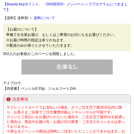
【Beauty keyポイント、〈SHISEIDO〉メンバーシッププログラムにつきまし
て】
【送料】送料別 ＞
送料について
【お届けについて】
準備でき次第お届け、もしくはご希望のお日にちをお選びください。
※お届け時間の指定は承りかねます。
※配送のみの承りとさせていただきます。
502人のお客様がこのページを閲覧しました。
アイブロウ
【内容量】ペンシル0.33g、ジェルコート2ml
注意事項
※クレジットカードでお支払いの場合、かつご注文完了後30分以内に限
り、お客さまご自身でご注文履歴詳細よりキャンセルが可能です。
※コンビニ前払いをお選びいただいた場合や、ご注文完了後30分を経過し
た場合は、商品やお届け先・お届け日の変更・ご注文のキャンセルは承っ
ておりません。
※異なるイベントの商品は同時にご注文いただくことができかねます。お