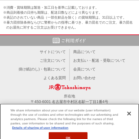
※消費・賞味期限は製造・加工日を基準に記載しております。
※商品到着後の日持ち期限は、配送日数などにより異なります。
※表記のされていない商品（一部生鮮品を除く）の賞味期限は、31日以上です。
※暴力団排除条例ならびに警察からの指導に基づき、暴力団名でのご注文、暴力団名
のお届先に対するご注文はお受けできません。
サイトについて
商品について
ご注文について
お支払い・配送・受取について
掛け紙(のし)・包装について
会員について
よくある質問
お問い合わせ
所在地
〒450-6001 名古屋市中村区名駅一丁目1番4号
TEL：052-566-1101
We share information about your use of our website (user information)
through the use of cookies and other technologies with our advertising and
analytics partners. Please check the following link for the names of third
PC版を見る
parties, user information to be shared and the purposes of such sharing.
Details of sharing of user information
OK