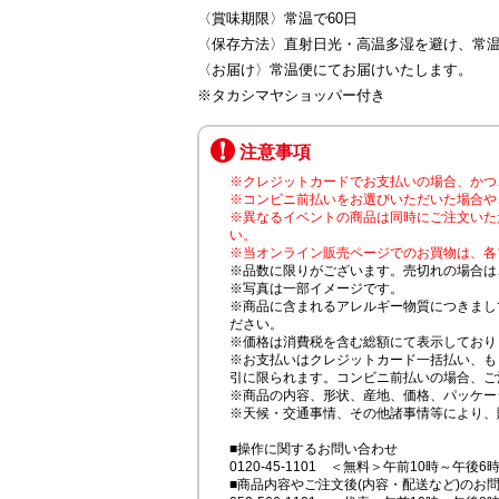
〈賞味期限〉常温で60日
〈保存方法〉直射日光・高温多湿を避け、常
〈お届け〉常温便にてお届けいたします。
※タカシマヤショッパー付き
注意事項
※クレジットカードでお支払いの場合、かつ
※コンビニ前払いをお選びいただいた場合や
※異なるイベントの商品は同時にご注文いた
い。
※当オンライン販売ページでのお買物は、各
※品数に限りがございます。売切れの場合は
※写真は一部イメージです。
※商品に含まれるアレルギー物質につきまし
ださい。
※価格は消費税を含む総額にて表示しており
※お支払いはクレジットカード一括払い、も
引に限られます。コンビニ前払いの場合、ご
※商品の内容、形状、産地、価格、パッケー
※天候・交通事情、その他諸事情等により、
■操作に関するお問い合わせ
0120-45-1101 ＜無料＞午前10時～午後6
■商品内容やご注文後(内容・配送など)のお