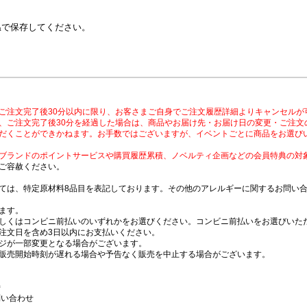
温で保存してください。
ご注文完了後30分以内に限り、お客さまご自身でご注文履歴詳細よりキャンセルが
、ご注文完了後30分を経過した場合は、商品やお届け先・お届け日の変更・ご注文
だくことができかねます。お手数ではございますが、イベントごとに商品をお選び
ブランドのポイントサービスや購買履歴累積、ノベルティ企画などの会員特典の対
ご容赦ください。
ては、特定原材料8品目を表記しております。その他のアレルギーに関するお問い
ます。
しくはコンビニ前払いのいずれかをお選びください。コンビニ前払いをお選びいただ
注文日を含め3日以内にお支払いください。
ジが一部変更となる場合がございます。
販売開始時刻が遅れる場合や予告なく販売を中止する場合がございます。
時
問い合わせ