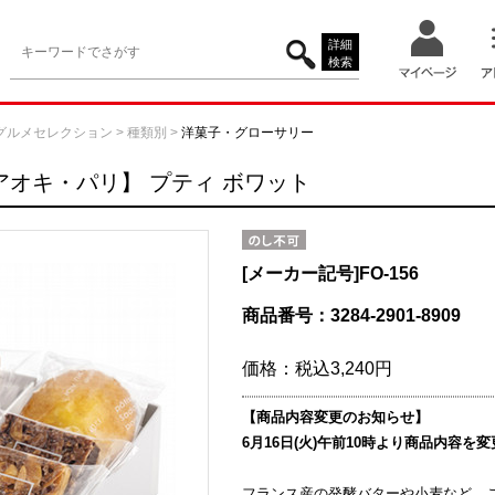
詳細
検索
グルメセレクション
>
種類別
>
洋菓子・グローサリー
アオキ・パリ】
プティ ボワット
[メーカー記号]
FO-156
商品番号：3284-2901-8909
価格：
税込3,240円
【商品内容変更のお知らせ】
6月16日(火)午前10時より商品内容を
フランス産の発酵バターや小麦など、