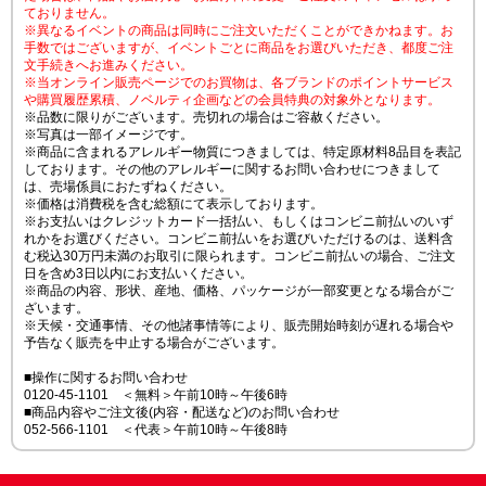
ておりません。
※異なるイベントの商品は同時にご注文いただくことができかねます。お
手数ではございますが、イベントごとに商品をお選びいただき、都度ご注
文手続きへお進みください。
※当オンライン販売ページでのお買物は、各ブランドのポイントサービス
や購買履歴累積、ノベルティ企画などの会員特典の対象外となります。
※品数に限りがございます。売切れの場合はご容赦ください。
※写真は一部イメージです。
※商品に含まれるアレルギー物質につきましては、特定原材料8品目を表記
しております。その他のアレルギーに関するお問い合わせにつきまして
は、売場係員におたずねください。
※価格は消費税を含む総額にて表示しております。
※お支払いはクレジットカード一括払い、もしくはコンビニ前払いのいず
れかをお選びください。コンビニ前払いをお選びいただけるのは、送料含
む税込30万円未満のお取引に限られます。コンビニ前払いの場合、ご注文
日を含め3日以内にお支払いください。
※商品の内容、形状、産地、価格、パッケージが一部変更となる場合がご
ざいます。
※天候・交通事情、その他諸事情等により、販売開始時刻が遅れる場合や
予告なく販売を中止する場合がございます。
■操作に関するお問い合わせ
0120-45-1101 ＜無料＞午前10時～午後6時
■商品内容やご注文後(内容・配送など)のお問い合わせ
052-566-1101 ＜代表＞午前10時～午後8時