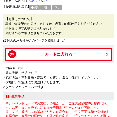
【送料】送料別 ＞
送料について
【特定原材料表記】
【お届けについて】
準備でき次第のお届け、もしくはご希望のお届け日をお選びください。
※お届け時間の指定は承りかねます。
※配送のみの承りとさせていただきます。
2294人のお客様がこのページを閲覧しました。
〈内容量〉8個
〈賞味期限〉常温で60日
〈保存方法〉直射日光・高温多湿を避け、常温で保存してください。
〈お届け〉常温便にてお届けいたします。
※タカシマヤショッパー付き
注意事項
※クレジットカードでお支払いの場合、かつご注文完了後30分以内に限
り、お客さまご自身でご注文履歴詳細よりキャンセルが可能です。
※コンビニ前払いをお選びいただいた場合や、ご注文完了後30分を経過し
た場合は、商品やお届け先・お届け日の変更・ご注文のキャンセルは承っ