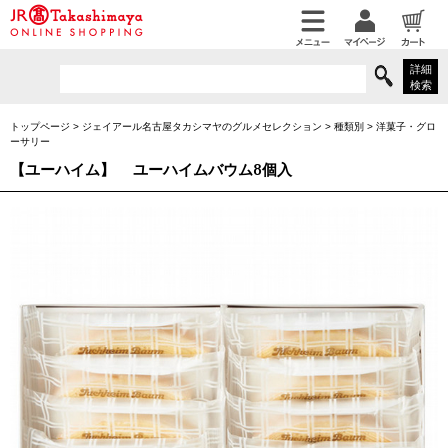
詳細
検索
トップページ
>
ジェイアール名古屋タカシマヤのグルメセレクション
>
種類別
>
洋菓子・グロ
ーサリー
【ユーハイム】
ユーハイムバウム8個入