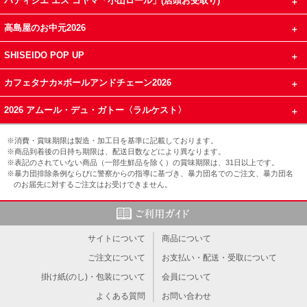
パティシエ エス コヤマ「小山ロール」(店頭お受取り)
高島屋のお中元2026
SHISEIDO POP UP
カフェタナカ×ボールアンドチェーン2026
2026 アムール・デュ・ガトー〈ラルケスト〉
※消費・賞味期限は製造・加工日を基準に記載しております。
※商品到着後の日持ち期限は、配送日数などにより異なります。
※表記のされていない商品（一部生鮮品を除く）の賞味期限は、31日以上です。
※暴力団排除条例ならびに警察からの指導に基づき、暴力団名でのご注文、暴力団名
のお届先に対するご注文はお受けできません。
サイトについて
商品について
ご注文について
お支払い・配送・受取について
掛け紙(のし)・包装について
会員について
よくある質問
お問い合わせ