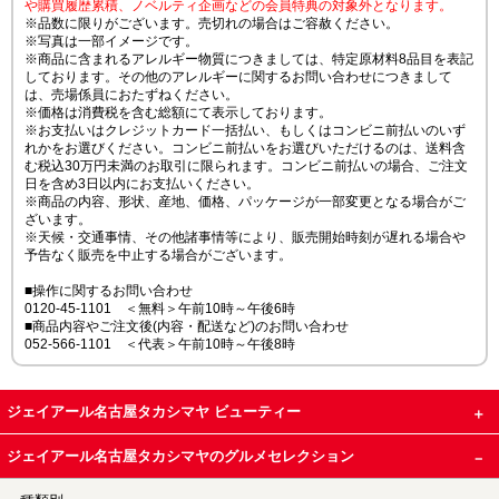
や購買履歴累積、ノベルティ企画などの会員特典の対象外となります。
※品数に限りがございます。売切れの場合はご容赦ください。
※写真は一部イメージです。
※商品に含まれるアレルギー物質につきましては、特定原材料8品目を表記
しております。その他のアレルギーに関するお問い合わせにつきまして
は、売場係員におたずねください。
※価格は消費税を含む総額にて表示しております。
※お支払いはクレジットカード一括払い、もしくはコンビニ前払いのいず
れかをお選びください。コンビニ前払いをお選びいただけるのは、送料含
む税込30万円未満のお取引に限られます。コンビニ前払いの場合、ご注文
日を含め3日以内にお支払いください。
※商品の内容、形状、産地、価格、パッケージが一部変更となる場合がご
ざいます。
※天候・交通事情、その他諸事情等により、販売開始時刻が遅れる場合や
予告なく販売を中止する場合がございます。
■操作に関するお問い合わせ
0120-45-1101 ＜無料＞午前10時～午後6時
■商品内容やご注文後(内容・配送など)のお問い合わせ
052-566-1101 ＜代表＞午前10時～午後8時
ジェイアール名古屋タカシマヤ ビューティー
ジェイアール名古屋タカシマヤのグルメセレクション