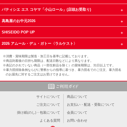
パティシエ エス コヤマ「小山ロール」(店頭お受取り)
高島屋のお中元2026
SHISEIDO POP UP
2026 アムール・デュ・ガトー〈ラルケスト〉
※消費・賞味期限は製造・加工日を基準に記載しております。
※商品到着後の日持ち期限は、配送日数などにより異なります。
※表記のされていない商品（一部生鮮品を除く）の賞味期限は、31日以上です。
※暴力団排除条例ならびに警察からの指導に基づき、暴力団名でのご注文、暴力団名
のお届先に対するご注文はお受けできません。
サイトについて
商品について
ご注文について
お支払い・配送・受取について
掛け紙(のし)・包装について
会員について
よくある質問
お問い合わせ