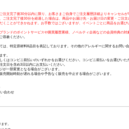
ご注文完了後30分以内に限り、お客さまご自身でご注文履歴詳細よりキャンセルが
、ご注文完了後30分を経過した場合は、商品やお届け先・お届け日の変更・ご注文
だくことができかねます。お手数ではございますが、イベントごとに商品をお選び
ブランドのポイントサービスや購買履歴累積、ノベルティ企画などの会員特典の対
ご容赦ください。
ては、特定原材料8品目を表記しております。その他のアレルギーに関するお問い
ます。
しくはコンビニ前払いのいずれかをお選びください。コンビニ前払いをお選びいただ
注文日を含め3日以内にお支払いください。
ジが一部変更となる場合がございます。
販売開始時刻が遅れる場合や予告なく販売を中止する場合がございます。
時
問い合わせ
時
ります。