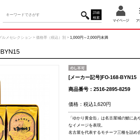
詳細
検索
グルメセレクション
>
価格帯（税込）別
>
1,000円～2,000円未満
BYN15
[メーカー記号]
FO-168-BYN15
商品番号：2516-2895-8259
価格：
税込1,620円
「ゆかり黄金缶」は名古屋城の鯱にあ
なイメージを表現。
名古屋を代表するモチーフ三種を詰め