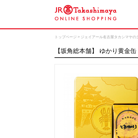
トップページ
>
ジェイアール名古屋タカシマヤの
【坂角総本舗】
ゆかり黄金缶 