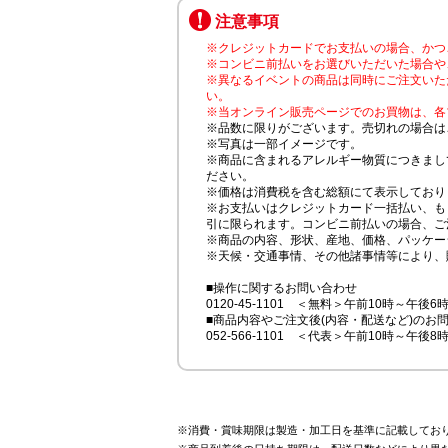
注意事項
※クレジットカードでお支払いの場合、かつ
※コンビニ前払いをお選びいただいた場合や
※異なるイベントの商品は同時にご注文いた
い。
※当オンライン販売ページでのお買物は、各
※品数に限りがございます。売切れの場合は
※写真は一部イメージです。
※商品に含まれるアレルギー物質につきまし
ださい。
※価格は消費税を含む総額にて表示しており
※お支払いはクレジットカード一括払い、も
引に限られます。コンビニ前払いの場合、ご
※商品の内容、形状、産地、価格、パッケー
※天候・交通事情、その他諸事情等により、
■操作に関するお問い合わせ
0120-45-1101 ＜無料＞午前10時～午後6
■商品内容やご注文後(内容・配送など)のお
052-566-1101 ＜代表＞午前10時～午後8
※消費・賞味期限は製造・加工日を基準に記載してお