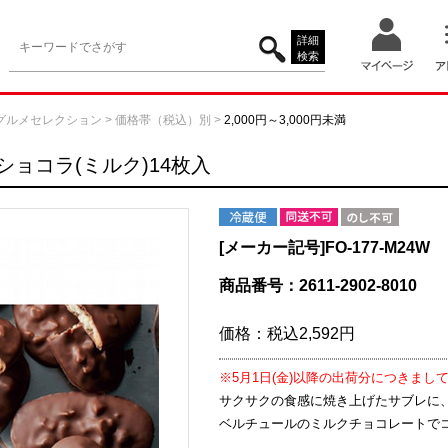
詳細
検索
グルメセレクション
>
価格帯（税込）別
>
2,000円～3,000円未満
ショコラ(ミルク)14枚入
[メーカー記号]
FO-177-M24W
商品番号：2611-2902-8010
価格：
税込2,592円
※5月1日(金)以降の出荷分につきま
サクサクの食感に焼き上げたサブレに
ベルチュールのミルクチョコレートで