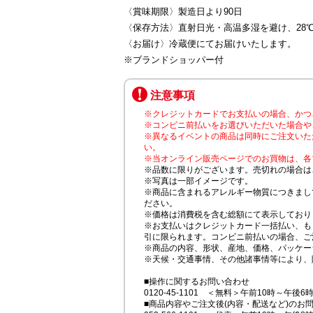
〈賞味期限〉製造日より90日
〈保存方法〉直射日光・高温多湿を避け、28
〈お届け〉冷蔵便にてお届けいたします。
※ブランドショッパー付
注意事項
※クレジットカードでお支払いの場合、かつ
※コンビニ前払いをお選びいただいた場合や
※異なるイベントの商品は同時にご注文いた
い。
※当オンライン販売ページでのお買物は、各
※品数に限りがございます。売切れの場合は
※写真は一部イメージです。
※商品に含まれるアレルギー物質につきまし
ださい。
※価格は消費税を含む総額にて表示しており
※お支払いはクレジットカード一括払い、も
引に限られます。コンビニ前払いの場合、ご
※商品の内容、形状、産地、価格、パッケー
※天候・交通事情、その他諸事情等により、
■操作に関するお問い合わせ
0120-45-1101 ＜無料＞午前10時～午後6
■商品内容やご注文後(内容・配送など)のお