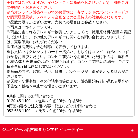
手数ではございますが、イベントごとに商品をお選びいただき、都度ご注
文手続きへお進みください。
※当オンライン販売ページでのお買物は、各ブランドのポイントサービス
や購買履歴累積、ノベルティ企画などの会員特典の対象外となります。
※品数に限りがございます。売切れの場合はご容赦ください。
※写真は一部イメージです。
※商品に含まれるアレルギー物質につきましては、特定原材料8品目を表記
しております。その他のアレルギーに関するお問い合わせにつきまして
は、売場係員におたずねください。
※価格は消費税を含む総額にて表示しております。
※お支払いはクレジットカード一括払い、もしくはコンビニ前払いのいず
れかをお選びください。コンビニ前払いをお選びいただけるのは、送料含
む税込30万円未満のお取引に限られます。コンビニ前払いの場合、ご注文
日を含め3日以内にお支払いください。
※商品の内容、形状、産地、価格、パッケージが一部変更となる場合がご
ざいます。
※天候・交通事情、その他諸事情等により、販売開始時刻が遅れる場合や
予告なく販売を中止する場合がございます。
■操作に関するお問い合わせ
0120-45-1101 ＜無料＞午前10時～午後6時
■商品内容やご注文後(内容・配送など)のお問い合わせ
052-566-1101 ＜代表＞午前10時～午後8時
ジェイアール名古屋タカシマヤ ビューティー