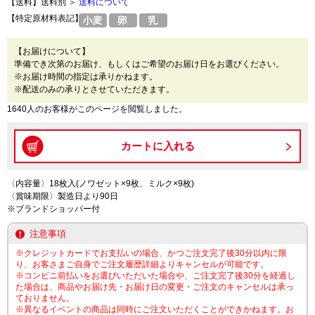
【送料】送料別 ＞
送料について
【特定原材料表記】
【お届けについて】
準備でき次第のお届け、もしくはご希望のお届け日をお選びください。
※お届け時間の指定は承りかねます。
※配送のみの承りとさせていただきます。
1640人のお客様がこのページを閲覧しました。
〈内容量〉18枚入(ノワゼット×9枚、ミルク×9枚)
〈賞味期限〉製造日より90日
※ブランドショッパー付
注意事項
※クレジットカードでお支払いの場合、かつご注文完了後30分以内に限
り、お客さまご自身でご注文履歴詳細よりキャンセルが可能です。
※コンビニ前払いをお選びいただいた場合や、ご注文完了後30分を経過し
た場合は、商品やお届け先・お届け日の変更・ご注文のキャンセルは承っ
ておりません。
※異なるイベントの商品は同時にご注文いただくことができかねます。お