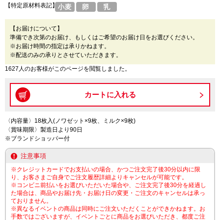
【特定原材料表記】
【お届けについて】
準備でき次第のお届け、もしくはご希望のお届け日をお選びください。
※お届け時間の指定は承りかねます。
※配送のみの承りとさせていただきます。
1627人のお客様がこのページを閲覧しました。
〈内容量〉18枚入(ノワゼット×9枚、ミルク×9枚)
〈賞味期限〉製造日より90日
※ブランドショッパー付
注意事項
※クレジットカードでお支払いの場合、かつご注文完了後30分以内に限
り、お客さまご自身でご注文履歴詳細よりキャンセルが可能です。
※コンビニ前払いをお選びいただいた場合や、ご注文完了後30分を経過し
た場合は、商品やお届け先・お届け日の変更・ご注文のキャンセルは承っ
ておりません。
※異なるイベントの商品は同時にご注文いただくことができかねます。お
手数ではございますが、イベントごとに商品をお選びいただき、都度ご注