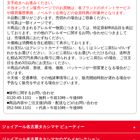
文手続きへお進みください。
※当オンライン販売ページでのお買物は、各ブランドのポイントサービス
や購買履歴累積、ノベルティ企画などの会員特典の対象外となります。
※品数に限りがございます。売切れの場合はご容赦ください。
※写真は一部イメージです。
※商品に含まれるアレルギー物質につきましては、特定原材料8品目を表記
しております。その他のアレルギーに関するお問い合わせにつきまして
は、売場係員におたずねください。
※価格は消費税を含む総額にて表示しております。
※お支払いはクレジットカード一括払い、もしくはコンビニ前払いのいず
れかをお選びください。コンビニ前払いをお選びいただけるのは、送料含
む税込30万円未満のお取引に限られます。コンビニ前払いの場合、ご注文
日を含め3日以内にお支払いください。
※商品の内容、形状、産地、価格、パッケージが一部変更となる場合がご
ざいます。
※天候・交通事情、その他諸事情等により、販売開始時刻が遅れる場合や
予告なく販売を中止する場合がございます。
■操作に関するお問い合わせ
0120-45-1101 ＜無料＞午前10時～午後6時
■商品内容やご注文後(内容・配送など)のお問い合わせ
052-566-1101 ＜代表＞午前10時～午後8時
ジェイアール名古屋タカシマヤ ビューティー
ジェイアール名古屋タカシマヤのグルメセレクション