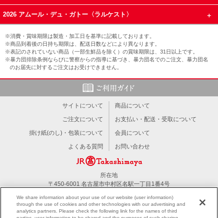
2026 アムール・デュ・ガトー〈ラルケスト〉
※消費・賞味期限は製造・加工日を基準に記載しております。
※商品到着後の日持ち期限は、配送日数などにより異なります。
※表記のされていない商品（一部生鮮品を除く）の賞味期限は、31日以上です。
※暴力団排除条例ならびに警察からの指導に基づき、暴力団名でのご注文、暴力団名
のお届先に対するご注文はお受けできません。
サイトについて
商品について
ご注文について
お支払い・配送・受取について
掛け紙(のし)・包装について
会員について
よくある質問
お問い合わせ
所在地
〒450-6001 名古屋市中村区名駅一丁目1番4号
TEL：052-566-1101
We share information about your use of our website (user information)
through the use of cookies and other technologies with our advertising and
analytics partners. Please check the following link for the names of third
PC版を見る
parties, user information to be shared and the purposes of such sharing.