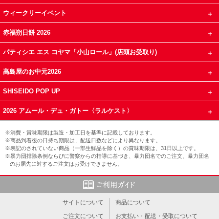
ウィークリーイベント
赤福朔日餅 2026
パティシエ エス コヤマ「小山ロール」(店頭お受取り)
高島屋のお中元2026
SHISEIDO POP UP
2026 アムール・デュ・ガトー〈ラルケスト〉
※消費・賞味期限は製造・加工日を基準に記載しております。
※商品到着後の日持ち期限は、配送日数などにより異なります。
※表記のされていない商品（一部生鮮品を除く）の賞味期限は、31日以上です。
※暴力団排除条例ならびに警察からの指導に基づき、暴力団名でのご注文、暴力団名
のお届先に対するご注文はお受けできません。
サイトについて
商品について
ご注文について
お支払い・配送・受取について