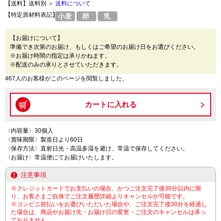
【送料】送料別 ＞
送料について
【特定原材料表記】
【お届けについて】
準備でき次第のお届け、もしくはご希望のお届け日をお選びください。
※お届け時間の指定は承りかねます。
※配送のみの承りとさせていただきます。
467人のお客様がこのページを閲覧しました。
〈内容量〉30個入
〈賞味期限〉製造日より60日
〈保存方法〉直射日光・高温多湿を避け、常温で保存してください。
〈お届け〉常温便にてお届けいたします。
注意事項
※クレジットカードでお支払いの場合、かつご注文完了後30分以内に限
り、お客さまご自身でご注文履歴詳細よりキャンセルが可能です。
※コンビニ前払いをお選びいただいた場合や、ご注文完了後30分を経過し
た場合は、商品やお届け先・お届け日の変更・ご注文のキャンセルは承っ
ておりません。