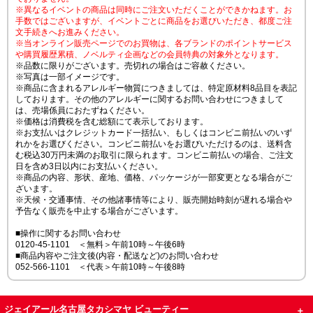
※異なるイベントの商品は同時にご注文いただくことができかねます。お
手数ではございますが、イベントごとに商品をお選びいただき、都度ご注
文手続きへお進みください。
※当オンライン販売ページでのお買物は、各ブランドのポイントサービス
や購買履歴累積、ノベルティ企画などの会員特典の対象外となります。
※品数に限りがございます。売切れの場合はご容赦ください。
※写真は一部イメージです。
※商品に含まれるアレルギー物質につきましては、特定原材料8品目を表記
しております。その他のアレルギーに関するお問い合わせにつきまして
は、売場係員におたずねください。
※価格は消費税を含む総額にて表示しております。
※お支払いはクレジットカード一括払い、もしくはコンビニ前払いのいず
れかをお選びください。コンビニ前払いをお選びいただけるのは、送料含
む税込30万円未満のお取引に限られます。コンビニ前払いの場合、ご注文
日を含め3日以内にお支払いください。
※商品の内容、形状、産地、価格、パッケージが一部変更となる場合がご
ざいます。
※天候・交通事情、その他諸事情等により、販売開始時刻が遅れる場合や
予告なく販売を中止する場合がございます。
■操作に関するお問い合わせ
0120-45-1101 ＜無料＞午前10時～午後6時
■商品内容やご注文後(内容・配送など)のお問い合わせ
052-566-1101 ＜代表＞午前10時～午後8時
ジェイアール名古屋タカシマヤ ビューティー