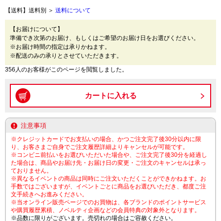
【送料】送料別 ＞
送料について
【お届けについて】
準備でき次第のお届け、もしくはご希望のお届け日をお選びください。
※お届け時間の指定は承りかねます。
※配送のみの承りとさせていただきます。
356人のお客様がこのページを閲覧しました。
注意事項
※クレジットカードでお支払いの場合、かつご注文完了後30分以内に限
り、お客さまご自身でご注文履歴詳細よりキャンセルが可能です。
※コンビニ前払いをお選びいただいた場合や、ご注文完了後30分を経過し
た場合は、商品やお届け先・お届け日の変更・ご注文のキャンセルは承っ
ておりません。
※異なるイベントの商品は同時にご注文いただくことができかねます。お
手数ではございますが、イベントごとに商品をお選びいただき、都度ご注
文手続きへお進みください。
※当オンライン販売ページでのお買物は、各ブランドのポイントサービス
や購買履歴累積、ノベルティ企画などの会員特典の対象外となります。
※品数に限りがございます。売切れの場合はご容赦ください。