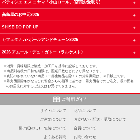
パティシエ エス コヤマ「小山ロール」(店頭お受取り)
高島屋のお中元2026
SHISEIDO POP UP
カフェタナカ×ボールアンドチェーン2026
2026 アムール・デュ・ガトー〈ラルケスト〉
※消費・賞味期限は製造・加工日を基準に記載しております。
※商品到着後の日持ち期限は、配送日数などにより異なります。
※表記のされていない商品（一部生鮮品を除く）の賞味期限は、31日以上です。
※暴力団排除条例ならびに警察からの指導に基づき、暴力団名でのご注文、暴力団名
のお届先に対するご注文はお受けできません。
サイトについて
商品について
ご注文について
お支払い・配送・受取について
掛け紙(のし)・包装について
会員について
よくある質問
お問い合わせ