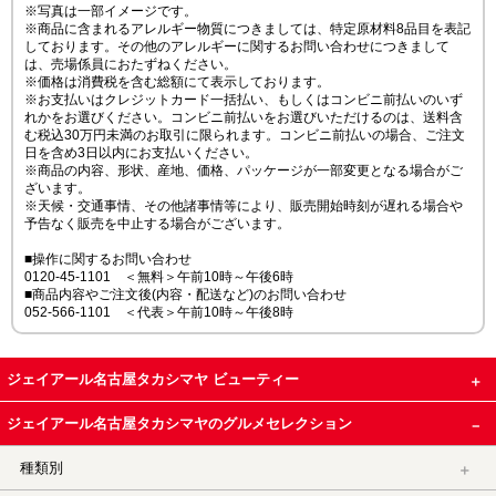
※写真は一部イメージです。
※商品に含まれるアレルギー物質につきましては、特定原材料8品目を表記
しております。その他のアレルギーに関するお問い合わせにつきまして
は、売場係員におたずねください。
※価格は消費税を含む総額にて表示しております。
※お支払いはクレジットカード一括払い、もしくはコンビニ前払いのいず
れかをお選びください。コンビニ前払いをお選びいただけるのは、送料含
む税込30万円未満のお取引に限られます。コンビニ前払いの場合、ご注文
日を含め3日以内にお支払いください。
※商品の内容、形状、産地、価格、パッケージが一部変更となる場合がご
ざいます。
※天候・交通事情、その他諸事情等により、販売開始時刻が遅れる場合や
予告なく販売を中止する場合がございます。
■操作に関するお問い合わせ
0120-45-1101 ＜無料＞午前10時～午後6時
■商品内容やご注文後(内容・配送など)のお問い合わせ
052-566-1101 ＜代表＞午前10時～午後8時
ジェイアール名古屋タカシマヤ ビューティー
ジェイアール名古屋タカシマヤのグルメセレクション
種類別