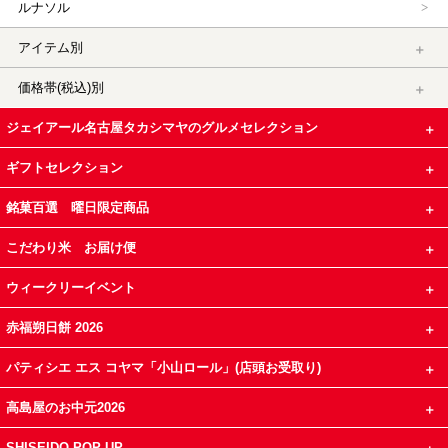
ルナソル
アイテム別
価格帯(税込)別
ジェイアール名古屋タカシマヤのグルメセレクション
ギフトセレクション
銘菓百選 曜日限定商品
こだわり米 お届け便
ウィークリーイベント
赤福朔日餅 2026
パティシエ エス コヤマ「小山ロール」(店頭お受取り)
高島屋のお中元2026
SHISEIDO POP UP