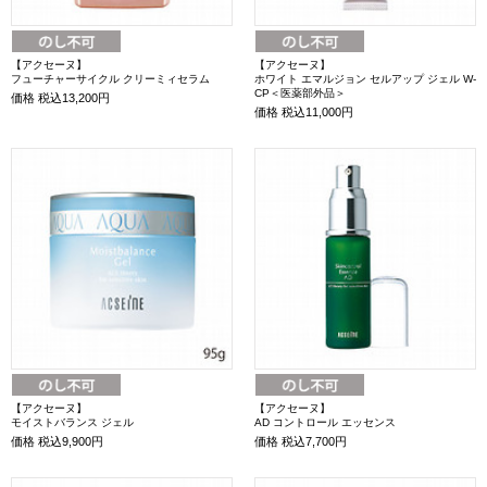
【アクセーヌ】
【アクセーヌ】
フューチャーサイクル クリーミィセラム
ホワイト エマルジョン セルアップ ジェル W-
CP＜医薬部外品＞
価格
税込13,200円
価格
税込11,000円
【アクセーヌ】
【アクセーヌ】
モイストバランス ジェル
AD コントロール エッセンス
価格
税込9,900円
価格
税込7,700円