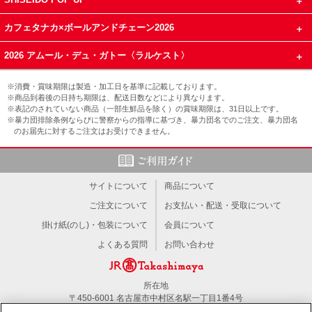
カフェタナカ×ボールアンドチェーン2026
2026 アムール・デュ・ガトー〈ラルケスト〉
※消費・賞味期限は製造・加工日を基準に記載しております。
※商品到着後の日持ち期限は、配送日数などにより異なります。
※表記のされていない商品（一部生鮮品を除く）の賞味期限は、31日以上です。
※暴力団排除条例ならびに警察からの指導に基づき、暴力団名でのご注文、暴力団名
のお届先に対するご注文はお受けできません。
サイトについて
商品について
ご注文について
お支払い・配送・受取について
掛け紙(のし)・包装について
会員について
よくある質問
お問い合わせ
所在地
〒450-6001 名古屋市中村区名駅一丁目1番4号
TEL：052-566-1101