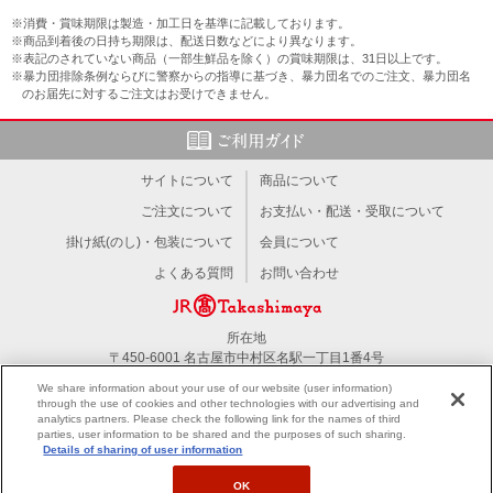
※消費・賞味期限は製造・加工日を基準に記載しております。
※商品到着後の日持ち期限は、配送日数などにより異なります。
※表記のされていない商品（一部生鮮品を除く）の賞味期限は、31日以上です。
※暴力団排除条例ならびに警察からの指導に基づき、暴力団名でのご注文、暴力団名
のお届先に対するご注文はお受けできません。
サイトについて
商品について
ご注文について
お支払い・配送・受取について
掛け紙(のし)・包装について
会員について
よくある質問
お問い合わせ
所在地
〒450-6001 名古屋市中村区名駅一丁目1番4号
TEL：052-566-1101
We share information about your use of our website (user information)
through the use of cookies and other technologies with our advertising and
analytics partners. Please check the following link for the names of third
PC版を見る
parties, user information to be shared and the purposes of such sharing.
Details of sharing of user information
OK
All right reserved by JR Tokai Takashimaya Co,Ltd.