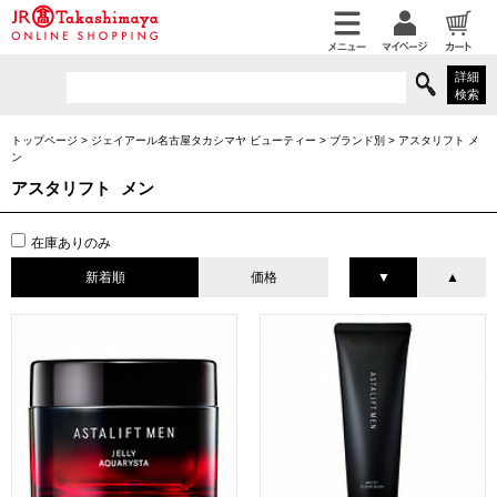
詳細
検索
トップページ
>
ジェイアール名古屋タカシマヤ ビューティー
>
ブランド別
>
アスタリフト メ
ン
アスタリフト メン
在庫ありのみ
新着順
価格
▼
▲