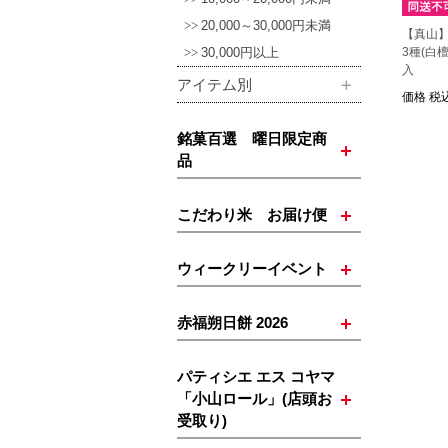
20,000～30,000円未満
【真山
30,000円以上
3種(白
入
アイテム別
価格
税込
銘菓百選 曜日限定商
品
こだわり米 お届け便
ウィークリーイベント
赤福朔日餅 2026
パティシエ エス コヤマ
「小山ロール」(店頭お
受取り)