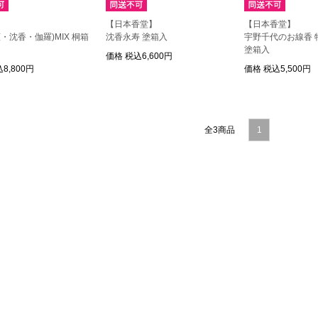
】
【日本香堂】
【日本香堂】
檀・沈香・伽羅)MIX 桐箱
沈香永寿 塗箱入
宇野千代のお線香 
塗箱入
価格
税込6,600円
8,800円
価格
税込5,500円
全3商品
1