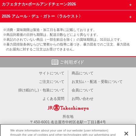
カフェタナカ×ボールアンドチェーン2026
2026 アムール・デュ・ガトー〈ラルケスト〉
※消費・賞味期限は製造・加工日を基準に記載しております。
※商品到着後の日持ち期限は、配送日数などにより異なります。
※表記のされていない商品（一部生鮮品を除く）の賞味期限は、31日以上です。
※暴力団排除条例ならびに警察からの指導に基づき、暴力団名でのご注文、暴力団名
のお届先に対するご注文はお受けできません。
サイトについて
商品について
ご注文について
お支払い・配送・受取について
掛け紙(のし)・包装について
会員について
よくある質問
お問い合わせ
所在地
〒450-6001 名古屋市中村区名駅一丁目1番4号
TEL：052-566-1101
We share information about your use of our website (user information)
through the use of cookies and other technologies with our advertising and