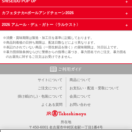
SHISEIDO POP UP
カフェタナカ×ボールアンドチェーン2026
2026 アムール・デュ・ガトー〈ラルケスト〉
※消費・賞味期限は製造・加工日を基準に記載しております。
※商品到着後の日持ち期限は、配送日数などにより異なります。
※表記のされていない商品（一部生鮮品を除く）の賞味期限は、31日以上です。
※暴力団排除条例ならびに警察からの指導に基づき、暴力団名でのご注文、暴力団名
のお届先に対するご注文はお受けできません。
サイトについて
商品について
ご注文について
お支払い・配送・受取について
掛け紙(のし)・包装について
会員について
よくある質問
お問い合わせ
所在地
〒450-6001 名古屋市中村区名駅一丁目1番4号