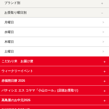
ブランド別
お受取り曜日別
月曜日
水曜日
木曜日
土曜日
こだわり米 お届け便
ウィークリーイベント
赤福朔日餅 2026
パティシエ エス コヤマ「小山ロール」(店頭お受取り)
高島屋のお中元2026