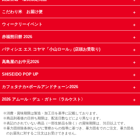
こだわり米 お届け便
ウィークリーイベント
赤福朔日餅 2026
パティシエ エス コヤマ「小山ロール」(店頭お受取り)
高島屋のお中元2026
SHISEIDO POP UP
カフェタナカ×ボールアンドチェーン2026
2026 アムール・デュ・ガトー〈ラルケスト〉
※消費・賞味期限は製造・加工日を基準に記載しております。
※商品到着後の日持ち期限は、配送日数などにより異なります。
※表記のされていない商品（一部生鮮品を除く）の賞味期限は、31日以上です。
※暴力団排除条例ならびに警察からの指導に基づき、暴力団名でのご注文、暴力団名
のお届先に対するご注文はお受けできません。