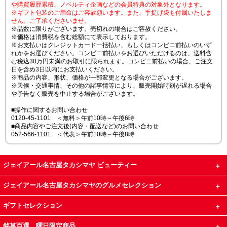
や購買履歴累積、ノベルティ企画などの会員特典の対象外となります。
※ギフト包装のご用命はご容赦願います。また、手提げ袋も付属いたしま
せん。ご了承くださいませ。
※品数に限りがございます。売切れの場合はご容赦ください。
※価格は消費税を含む総額にて表示しております。
※お支払いはクレジットカード一括払い、もしくはコンビニ前払いのいず
れかをお選びください。コンビニ前払いをお選びいただけるのは、送料含
む税込30万円未満のお取引に限られます。コンビニ前払いの場合、ご注文
日を含め3日以内にお支払いください。
※商品の内容、形状、価格が一部変更となる場合がございます。
※天候・交通事情、その他の諸事情等により、販売開始時刻が遅れる場合
や予告なく販売を中止する場合がございます。
■操作に関するお問い合わせ
0120-45-1101 ＜無料＞午前10時～午後6時
■商品内容やご注文後(内容・配送など)のお問い合わせ
052-566-1101 ＜代表＞午前10時～午後8時
ジェイアール名古屋タカシマヤ ビューティー
ジェイアール名古屋タカシマヤのグルメセレクション
ギフトセレクション
銘菓百選 曜日限定商品