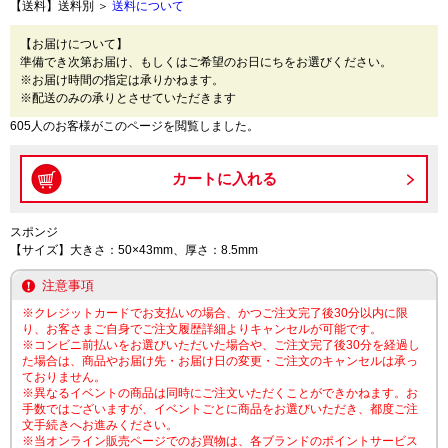
【送料】送料別 ＞
送料について
【お届けについて】
準備でき次第お届け、もしくはご希望のお日にちをお選びください。
※お届け時間の指定は承りかねます。
※配送のみの承りとさせていただきます
605人のお客様がこのページを閲覧しました。
スポンジ
【サイズ】大きさ：50×43mm、厚さ：8.5mm
注意事項
※クレジットカードでお支払いの場合、かつご注文完了後30分以内に限
り、お客さまご自身でご注文履歴詳細よりキャンセルが可能です。
※コンビニ前払いをお選びいただいた場合や、ご注文完了後30分を経過し
た場合は、商品やお届け先・お届け日の変更・ご注文のキャンセルは承っ
ておりません。
※異なるイベントの商品は同時にご注文いただくことができかねます。お
手数ではございますが、イベントごとに商品をお選びいただき、都度ご注
文手続きへお進みください。
※当オンライン販売ページでのお買物は、各ブランドのポイントサービス