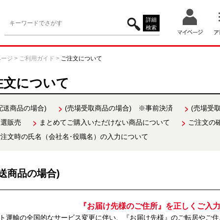
詳細
検索
ページ
>
ご利用ガイド
>
ご注文について
注文について
配送商品の場合)
(売場受取商品の場合) ※事前決済
(売場受
抽選販売
まとめてご購入いただけない商品について
ご注文の
ご注文時の氏名（会社名･役職名）の入力について
配送商品の場合)
『お届け先様のご住所』を正しくご入
ト運輸の全国的なサービス変更に伴い、『お届け先様』のご転居やご住