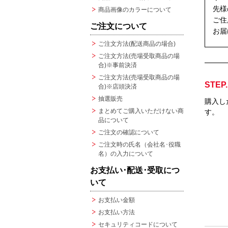
先様
商品画像のカラーについて
ご住
ご注文について
お届
ご注文方法(配送商品の場合)
ご注文方法(売場受取商品の場
合)※事前決済
ご注文方法(売場受取商品の場
STEP.
合)※店頭決済
抽選販売
購入し
まとめてご購入いただけない商
す。
品について
ご注文の確認について
ご注文時の氏名（会社名･役職
名）の入力について
お支払い･配送･受取につ
いて
お支払い金額
お支払い方法
セキュリティコードについて