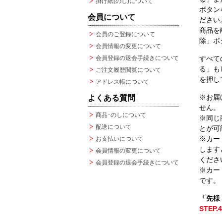
掛け紙(のし)について
ボタン
会員について
ださい
商品を
会員のご登録について
除」ボ
会員情報の変更について
会員登録の退会手続きについて
すべて
る」も
ご注文履歴閲覧について
を押し
アドレス帳について
※お届
よくある質問
せん。
商品･のしについて
※同じ
配送について
とが可
※カー
お支払いについて
します
会員情報の変更について
くださ
会員登録の退会手続きについて
※カー
です。
「先様
STEP.4