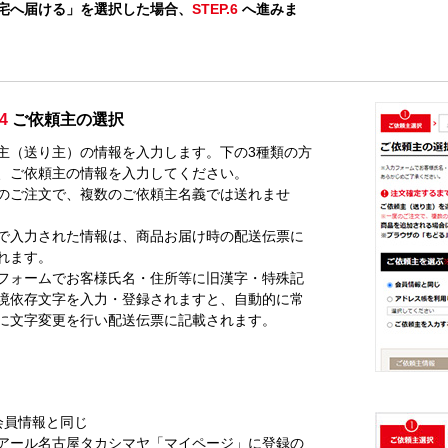
宅へ届ける」を選択した場合、
STEP.6
へ進みま
4
ご依頼主の選択
主（送り主）の情報を入力します。下の3種類の方
、ご依頼主の情報を入力してください。
のご注文で、複数のご依頼主名義では送れませ
で入力された情報は、商品お届け時の配送伝票に
れます。
フォームでお客様氏名・住所等に旧漢字・特殊記
境依存文字を入力・登録されますと、自動的に常
に文字変更を行い配送伝票に記載されます。
会員情報と同じ
アール名古屋タカシマヤ「マイページ」に登録の