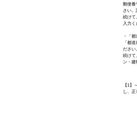
郵便番
さい。
続けて
入力く
・「都
「都道
ださい
続けて
ン・建
【1】
し、正