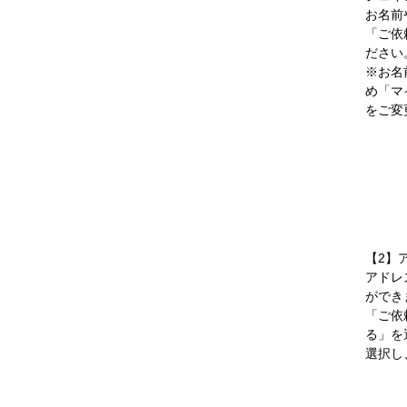
お名前
「ご依
ださい
※お名
め「マ
をご変
【2】
アドレ
ができ
「ご依
る」を
選択し