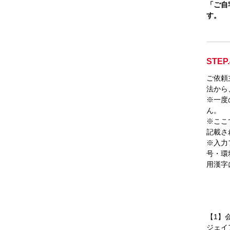
「ご自
す。
STEP.
ご依頼
法から
※一度
ん。
※ここ
記載さ
※入力
号・環
用漢字
【1】
ジェイ