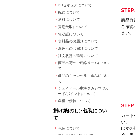
3Dセキュアについて
STEP.
配送について
送料について
商品詳
ご確認
売場受取について
さい。
領収証について
食料品のお届けについて
海外へのお届けについて
注文状況の確認について
商品出荷のご連絡メールについ
て
商品のキャンセル・返品につい
て
ジェイアール東海タカシマヤカ
ード/ポイントについて
各種ご優待について
STEP.
掛け紙(のし)･包装につい
カート
て
い。
ほかの
包装について
る」ま