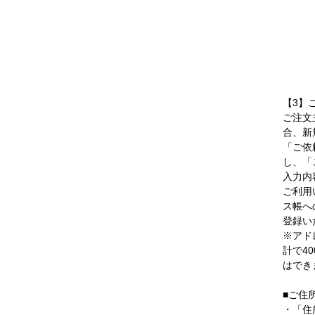
【3】
ご注文
合、新
「ご依
し、「
入力内
ご利用
ス帳へ
登録い
※アド
計で4
はでき
■ご住
・「住