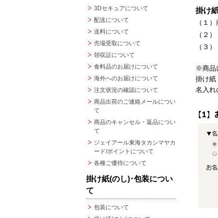
3Dセキュアについて
掛け
配送について
（１）
送料について
（２）
売場受取について
（３）
領収証について
食料品のお届けについて
※商品
海外へのお届けについて
掛け紙
名入れ
注文状況の確認について
商品出荷のご連絡メールについ
て
商品のキャンセル・返品につい
て
ジェイアール東海タカシマヤカ
ード/ポイントについて
各種ご優待について
掛け紙(のし)･包装につい
て
包装について