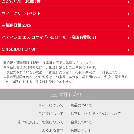
こだわり米 お届け便
ウィークリーイベント
赤福朔日餅 2026
パティシエ エス コヤマ「小山ロール」(店頭お受取り)
SHISEIDO POP UP
※消費・賞味期限は製造・加工日を基準に記載しております。
※商品到着後の日持ち期限は、配送日数などにより異なります。
※表記のされていない商品（一部生鮮品を除く）の賞味期限は、31日以上です。
※暴力団排除条例ならびに警察からの指導に基づき、暴力団名でのご注文、暴力団名
のお届先に対するご注文はお受けできません。
サイトについて
商品について
ご注文について
お支払い・配送・受取について
掛け紙(のし)・包装について
会員について
よくある質問
お問い合わせ