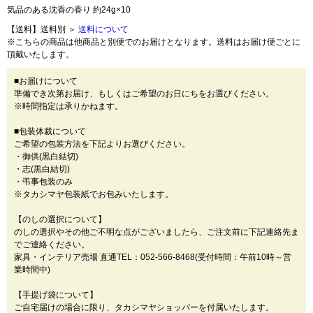
気品のある沈香の香り 約24g×10
【送料】送料別 ＞
送料について
※こちらの商品は他商品と別便でのお届けとなります。送料はお届け便ごとに
頂戴いたします。
■お届けについて
準備でき次第お届け、もしくはご希望のお日にちをお選びください。
※時間指定は承りかねます。
■包装体裁について
ご希望の包装方法を下記よりお選びください。
・御供(黒白結切)
・志(黒白結切)
・弔事包装のみ
※タカシマヤ包装紙でお包みいたします。
【のしの選択について】
のしの選択やその他ご不明な点がございましたら、ご注文前に下記連絡先ま
でご連絡ください。
家具・インテリア売場 直通TEL：052-566-8468(受付時間：午前10時～営
業時間中)
【手提げ袋について】
ご自宅届けの場合に限り、タカシマヤショッパーを付属いたします。