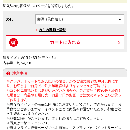
613人のお客様がこのページを閲覧しました。
のし
のしの種類と説明
箱サイズ：約15.6×35.9×高さ4.3cm
内容量：約24g×10
注意事項
※クレジットカードでお支払いの場合、かつご注文完了後30分以内に限
り、お客さまご自身でご注文履歴詳細よりキャンセルが可能です。
※コンビニ前払いをお選びいただいた場合や、ご注文完了後30分を経過し
た場合は、商品やお届け先・お届け日の変更・ご注文のキャンセルは承っ
ておりません。
※異なるイベントの商品は同時にご注文いただくことができかねます。お
手数ではございますが、イベントごとに商品をお選びいただき、都度ご注
文手続きへお進みください。
※品数に限りがございます。売切れの場合はご容赦ください。
※写真は一部イメージです。
※当オンライン販売ページでのお買物は、各ブランドのポイントサービス