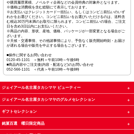
や購買履歴累積、ノベルティ企画などの会員特典の対象外となります。
※価格は消費税を含む総額にて表示しております。
※お支払いはクレジットカード一括払い、もしくはコンビニ前払いのいず
れかをお選びください。コンビニ前払いをお選びいただけるのは、送料含
む税込30万円未満のお取引に限られます。コンビニ前払いの場合、ご注文
日を含め3日以内にお支払いください。
※商品の内容、形状、産地、価格、パッケージが一部変更となる場合がご
ざいます。
※天候・交通事情、その他諸事情により、予告なく販売開始時刻・お届け
が遅れる場合や販売を中止する場合もございます。
■操作に関するお問い合わせ
0120-45-1101 ＜無料＞午前10時～午後6時
■商品内容やご注文後(内容・配送など)のお問い合わせ
052-566-1101 ＜代表＞午前10時～午後8時
ジェイアール名古屋タカシマヤ ビューティー
ジェイアール名古屋タカシマヤのグルメセレクション
ギフトセレクション
銘菓百選 曜日限定商品