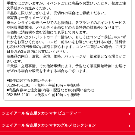
手数ではございますが、イベントごとに商品をお選びいただき、都度ご注
文手続きへお進みください。
※品数に限りがございます。売切れの場合はご容赦ください。
※写真は一部イメージです。
※当オンライン販売ページでのお買物は、各ブランドのポイントサービス
や購買履歴累積、ノベルティ企画などの会員特典の対象外となります。
※価格は消費税を含む総額にて表示しております。
※お支払いはクレジットカード一括払い、もしくはコンビニ前払いのいず
れかをお選びください。コンビニ前払いをお選びいただけるのは、送料含
む税込30万円未満のお取引に限られます。コンビニ前払いの場合、ご注文
日を含め3日以内にお支払いください。
※商品の内容、形状、産地、価格、パッケージが一部変更となる場合がご
ざいます。
※天候・交通事情、その他諸事情により、予告なく販売開始時刻・お届け
が遅れる場合や販売を中止する場合もございます。
■操作に関するお問い合わせ
0120-45-1101 ＜無料＞午前10時～午後6時
■商品内容やご注文後(内容・配送など)のお問い合わせ
052-566-1101 ＜代表＞午前10時～午後8時
ジェイアール名古屋タカシマヤ ビューティー
ジェイアール名古屋タカシマヤのグルメセレクション