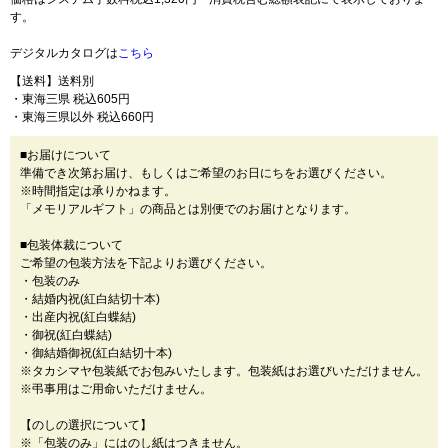
す。
デジタルカタログは
こちら
【送料】送料別
・東海三県 税込605円
・東海三県以外 税込660円
■お届けについて
準備でき次第お届け、もしくはご希望のお日にちをお選びください。
※時間指定は承りかねます。
「メモリアルギフト」の商品とは別便でのお届けとなります。
■包装体裁について
ご希望の包装方法を下記よりお選びください。
・包装のみ
・結婚内祝(紅白結切十本)
・出産内祝(紅白蝶結)
・御祝(紅白蝶結)
・御結婚御祝(紅白結切十本)
※タカシマヤ包装紙でお包みいたします。包装紙はお選びいただけません。
※弔事用はご用命いただけません。
【のしの選択について】
※「包装のみ」にはのし紙はつきません。