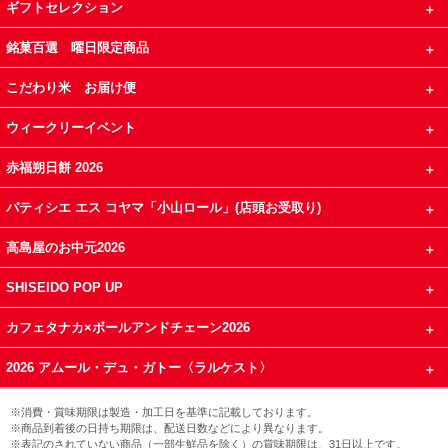
ギフトセレクション
銘菓百選 曜日限定商品
こだわり米 お届け便
ウィークリーイベント
赤福朔日餅 2026
パティシエ エス コヤマ「小山ロール」(店頭お受取り)
高島屋のお中元2026
SHISEIDO POP UP
カフェタナカ×ボールアンドチェーン2026
2026 アムール・デュ・ガトー〈ラルケスト〉
※消費・賞味期限は製造・加工日を基準に記載しております。
※商品到着後の日持ち期限は、配送日数などにより異なります。
※表記のされていない商品（一部生鮮品を除く）の賞味期限は、31日以上です。