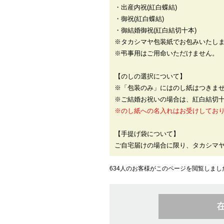
・出産内祝(紅白蝶結)
・御祝(紅白蝶結)
・御結婚御祝(紅白結切十本)
※タカシマヤ包装紙でお包みいたし
※弔事用はご用命いただけません。
【のしの選択について】
※「包装のみ」にはのし紙はつきま
※ご結婚お祝いの場合は、紅白結切
※のし紙への名入れはお受けしてお
【手提げ袋について】
ご自宅届けの場合に限り、タカシマ
634人のお客様がこのページを閲覧しまし