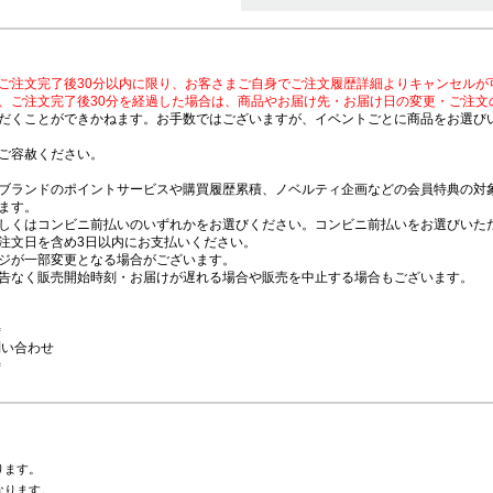
ご注文完了後30分以内に限り、お客さまご自身でご注文履歴詳細よりキャンセルが
、ご注文完了後30分を経過した場合は、商品やお届け先・お届け日の変更・ご注文
だくことができかねます。お手数ではございますが、イベントごとに商品をお選び
ご容赦ください。
ブランドのポイントサービスや購買履歴累積、ノベルティ企画などの会員特典の対
ます。
しくはコンビニ前払いのいずれかをお選びください。コンビニ前払いをお選びいただ
注文日を含め3日以内にお支払いください。
ジが一部変更となる場合がございます。
告なく販売開始時刻・お届けが遅れる場合や販売を中止する場合もございます。
時
問い合わせ
時
ります。
なります。