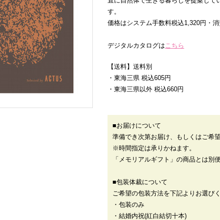
直に自然体で生きる暮らしを提案して
す。
価格はシステム手数料税込1,320円
デジタルカタログは
こちら
【送料】送料別
・東海三県 税込605円
・東海三県以外 税込660円
■お届けについて
準備でき次第お届け、もしくはご希
※時間指定は承りかねます。
「メモリアルギフト」の商品とは別
■包装体裁について
ご希望の包装方法を下記よりお選び
・包装のみ
・結婚内祝(紅白結切十本)