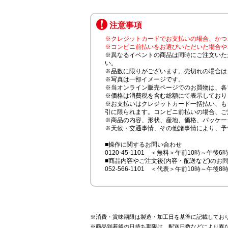
注意事項
※クレジットカードでお支払いの場合、かつ
※コンビニ前払いをお選びいただいた場合や
※異なるイベントの商品は同時にご注文いた
い。
※品数に限りがございます。売切れの場合は
※写真は一部イメージです。
※当オンライン販売ページでのお買物は、各
※価格は消費税を含む総額にて表示しており
※お支払いはクレジットカード一括払い、も
引に限られます。コンビニ前払いの場合、ご
※商品の内容、形状、産地、価格、パッケー
※天候・交通事情、その他諸事情により、予
■操作に関するお問い合わせ
0120-45-1101 ＜無料＞午前10時～午後6
■商品内容やご注文後(内容・配送など)のお
052-566-1101 ＜代表＞午前10時～午後8
※消費・賞味期限は製造・加工日を基準に記載してお
※商品到着後の日持ち期限は、配送日数などにより異