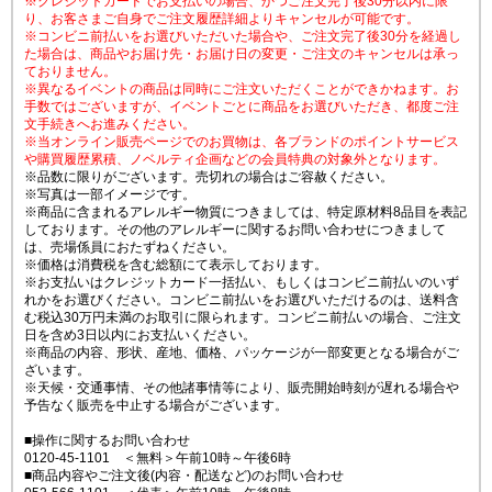
※クレジットカードでお支払いの場合、かつご注文完了後30分以内に限
り、お客さまご自身でご注文履歴詳細よりキャンセルが可能です。
※コンビニ前払いをお選びいただいた場合や、ご注文完了後30分を経過し
た場合は、商品やお届け先・お届け日の変更・ご注文のキャンセルは承っ
ておりません。
※異なるイベントの商品は同時にご注文いただくことができかねます。お
手数ではございますが、イベントごとに商品をお選びいただき、都度ご注
文手続きへお進みください。
※当オンライン販売ページでのお買物は、各ブランドのポイントサービス
や購買履歴累積、ノベルティ企画などの会員特典の対象外となります。
※品数に限りがございます。売切れの場合はご容赦ください。
※写真は一部イメージです。
※商品に含まれるアレルギー物質につきましては、特定原材料8品目を表記
しております。その他のアレルギーに関するお問い合わせにつきまして
は、売場係員におたずねください。
※価格は消費税を含む総額にて表示しております。
※お支払いはクレジットカード一括払い、もしくはコンビニ前払いのいず
れかをお選びください。コンビニ前払いをお選びいただけるのは、送料含
む税込30万円未満のお取引に限られます。コンビニ前払いの場合、ご注文
日を含め3日以内にお支払いください。
※商品の内容、形状、産地、価格、パッケージが一部変更となる場合がご
ざいます。
※天候・交通事情、その他諸事情等により、販売開始時刻が遅れる場合や
予告なく販売を中止する場合がございます。
■操作に関するお問い合わせ
0120-45-1101 ＜無料＞午前10時～午後6時
■商品内容やご注文後(内容・配送など)のお問い合わせ