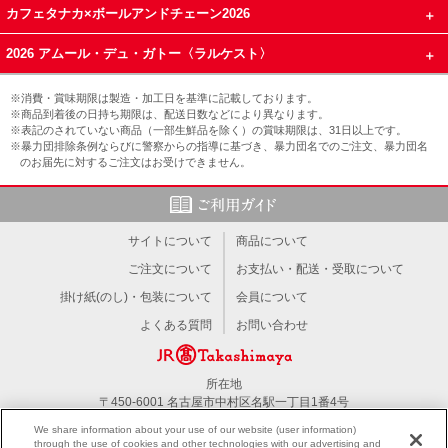
カフェタナカ×ボールアンドチェーン2026
2026 アムール・デュ・ガトー〈ラルケスト〉
※消費・賞味期限は製造・加工日を基準に記載しております。
※商品到着後の日持ち期限は、配送日数などにより異なります。
※表記のされていない商品（一部生鮮品を除く）の賞味期限は、31日以上です。
※暴力団排除条例ならびに警察からの指導に基づき、暴力団名でのご注文、暴力団名
のお届先に対するご注文はお受けできません。
サイトについて
商品について
ご注文について
お支払い・配送・受取について
掛け紙(のし)・包装について
会員について
よくある質問
お問い合わせ
所在地
〒450-6001 名古屋市中村区名駅一丁目1番4号
TEL：052-566-1101
We share information about your use of our website (user information)
through the use of cookies and other technologies with our advertising and