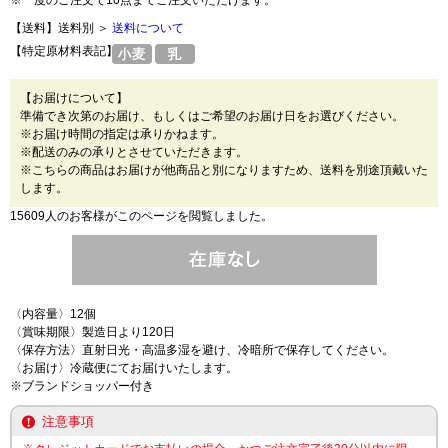
※一度のご注文で10点までご注文いただけます。
【送料】送料別 ＞
送料について
【特定原材料表記】
【お届けについて】
準備でき次第のお届け、もしくはご希望のお届け日をお選びください。
※お届け時間の指定は承りかねます。
※配送のみの承りとさせていただきます。
※こちらの商品はお届けが他商品と別になりますため、送料を別途頂戴いた
します。
15609人のお客様がこのページを閲覧しました。
〈内容量〉12個
〈賞味期限〉製造日より120日
〈保存方法〉直射日光・高温多湿を避け、冷暗所で保存してください。
〈お届け〉冷蔵便にてお届けいたします。
※ブランドショッパー付き
注意事項