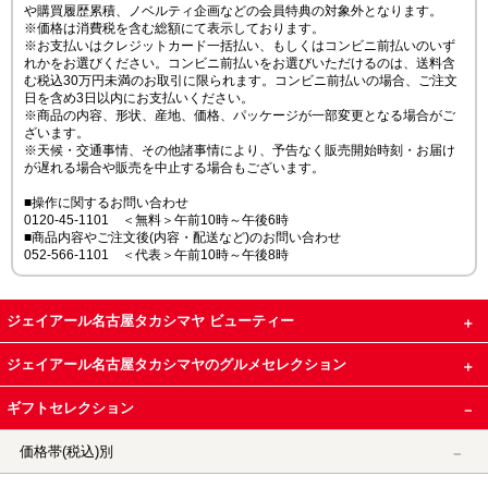
や購買履歴累積、ノベルティ企画などの会員特典の対象外となります。
※価格は消費税を含む総額にて表示しております。
※お支払いはクレジットカード一括払い、もしくはコンビニ前払いのいず
れかをお選びください。コンビニ前払いをお選びいただけるのは、送料含
む税込30万円未満のお取引に限られます。コンビニ前払いの場合、ご注文
日を含め3日以内にお支払いください。
※商品の内容、形状、産地、価格、パッケージが一部変更となる場合がご
ざいます。
※天候・交通事情、その他諸事情により、予告なく販売開始時刻・お届け
が遅れる場合や販売を中止する場合もございます。
■操作に関するお問い合わせ
0120-45-1101 ＜無料＞午前10時～午後6時
■商品内容やご注文後(内容・配送など)のお問い合わせ
052-566-1101 ＜代表＞午前10時～午後8時
ジェイアール名古屋タカシマヤ ビューティー
ジェイアール名古屋タカシマヤのグルメセレクション
ギフトセレクション
価格帯(税込)別