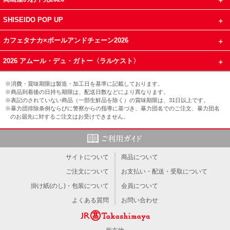
SHISEIDO POP UP
カフェタナカ×ボールアンドチェーン2026
2026 アムール・デュ・ガトー〈ラルケスト〉
※消費・賞味期限は製造・加工日を基準に記載しております。
※商品到着後の日持ち期限は、配送日数などにより異なります。
※表記のされていない商品（一部生鮮品を除く）の賞味期限は、31日以上です。
※暴力団排除条例ならびに警察からの指導に基づき、暴力団名でのご注文、暴力団名
のお届先に対するご注文はお受けできません。
サイトについて
商品について
ご注文について
お支払い・配送・受取について
掛け紙(のし)・包装について
会員について
よくある質問
お問い合わせ