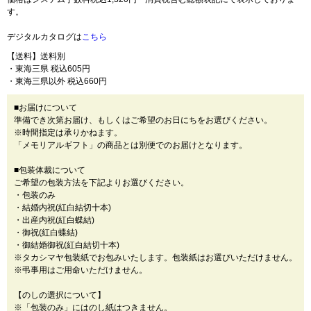
す。
デジタルカタログは
こちら
【送料】送料別
・東海三県 税込605円
・東海三県以外 税込660円
■お届けについて
準備でき次第お届け、もしくはご希望のお日にちをお選びください。
※時間指定は承りかねます。
「メモリアルギフト」の商品とは別便でのお届けとなります。
■包装体裁について
ご希望の包装方法を下記よりお選びください。
・包装のみ
・結婚内祝(紅白結切十本)
・出産内祝(紅白蝶結)
・御祝(紅白蝶結)
・御結婚御祝(紅白結切十本)
※タカシマヤ包装紙でお包みいたします。包装紙はお選びいただけません。
※弔事用はご用命いただけません。
【のしの選択について】
※「包装のみ」にはのし紙はつきません。