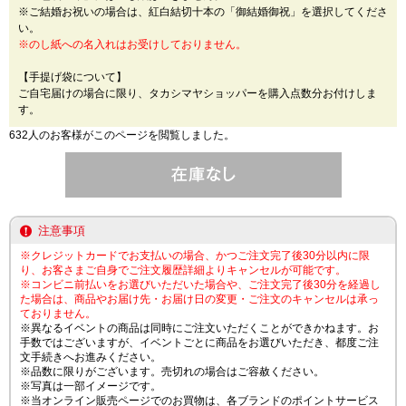
※ご結婚お祝いの場合は、紅白結切十本の「御結婚御祝」を選択してくださ
い。
※のし紙への名入れはお受けしておりません。
【手提げ袋について】
ご自宅届けの場合に限り、タカシマヤショッパーを購入点数分お付けしま
す。
632人のお客様がこのページを閲覧しました。
注意事項
※クレジットカードでお支払いの場合、かつご注文完了後30分以内に限
り、お客さまご自身でご注文履歴詳細よりキャンセルが可能です。
※コンビニ前払いをお選びいただいた場合や、ご注文完了後30分を経過し
た場合は、商品やお届け先・お届け日の変更・ご注文のキャンセルは承っ
ておりません。
※異なるイベントの商品は同時にご注文いただくことができかねます。お
手数ではございますが、イベントごとに商品をお選びいただき、都度ご注
文手続きへお進みください。
※品数に限りがございます。売切れの場合はご容赦ください。
※写真は一部イメージです。
※当オンライン販売ページでのお買物は、各ブランドのポイントサービス