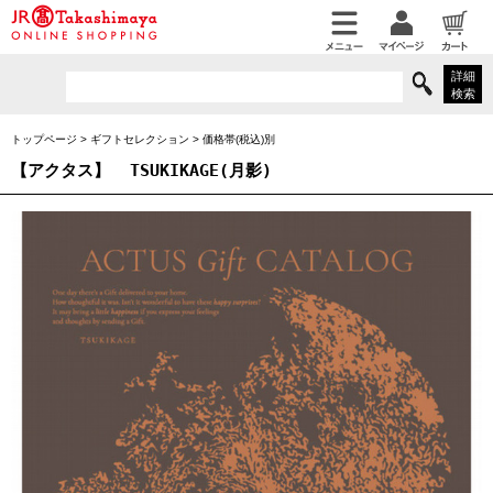
詳細
検索
トップページ
>
ギフトセレクション
>
価格帯(税込)別
【アクタス】
TSUKIKAGE(月影)