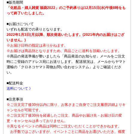
■販売期間
「化粧品・婦人雑貨 福袋2022」のご予約承りは12月15日(水)午後8時をも
って終了いたしました。
■お届けについて
いずれも配送での承りとなります。
2022年1月3日(月)以降、順次発送いたします。(2021年内のお届けはござ
いません。)
※お届け日時の指定は承りかねます。
※お届けは商品別となりますため、商品ごとに送料を頂戴いたします。
※商品の発送準備が整いましたら「商品発送のお知らせ」メールをご注文
時にご登録のアドレス宛にお送りします。 配送状況は、メールからヤマト
運輸の「クロネコヤマト荷物お問い合わせシステム」よりご確認くださ
い。
■配送料金
送料について 》
■注意事項
※ご注文完了後30分以内に限り、お客さまご自身でご注文履歴詳細よりキ
ャンセルが可能です。
※ご注文完了後30分を経過したご注文、商品やお届け先・お届け日の変
更・キャンセルは承っておりません。
※異なるイベントの商品は同時にご注文いただくことができかねます。
お手数ではございますが、イベントごとに商品をお選びいただき、都度