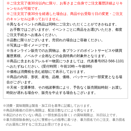
※ご注文完了後30分以内に限り、お客さまご自身でご注文履歴詳細よりキ
ャンセルが可能です。
※ご注文完了後30分を経過した場合は、商品やお受取り日の変更・ご注文
のキャンセルは承っておりません。
※異なるイベントの商品は同時にご注文いただくことができかねます。
お手数ではございますが、イベントごとに商品をお選びいただき、都度
ご注文手続きへお進みください。
※品数に限りがございます。売切れの場合はご容赦ください。
※写真は一部イメージです。
※当オンライン販売でのお買物は、各ブランドのポイントサービスや購買
履歴累積、ノベルティ企画などの会員特典の対象外となります。
※商品に含まれるアレルギー物質につきましては、代表番号052-566-1101
へおたずねください。(受付時間：午前10時～午後8時)
※価格は消費税を含む総額にて表示しております。
※商品の内容、形状、産地、品種、価格、パッケージが一部変更となる場
合がございます。
※天候・交通事情、その他諸事情により、予告なく販売開始時刻・お渡し
時刻が遅れる場合や、販売を中止する場合もございます。
※消費・賞味期限は製造・加工日を基準に記載しております。
※商品到着後の日持ち期限は、配送日数などにより異なります。
※表記のされていない商品（一部生鮮品を除く）の賞味期限は、31日以上です。
※暴力団排除条例ならびに警察からの指導に基づき、暴力団名でのご注文、暴力団名
のお届先に対するご注文はお受けできません。