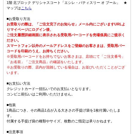
1階 北ブロック デリシャスコート「エシレ・パティスリー オ ブール」 ★
マップは
こちら
■お受取り方法
お受取りの際は、「ご注文完了のお知らせ」メール内にございますURLよ
りマイページにログイン後、
ご注文履歴詳細画面に表示される受取用バーコードを売場係員にご提示く
ださい。
スマートフォン以外のメールアドレスをご登録のお客さまは、受取用バー
コードを印刷のうえ、お持ちください。
※受取用バーコードをお持ちでないお客さまは、店頭にて「ご注文番号」
「お名前」「ご注文商品」の確認をいたします。
※お受取りの際、店内が混雑している場合は、お並びいただくことがござ
います。
■お支払い方法
クレジットカード一括払いでのお支払いとなります。
コンビニ前払いはご利用いただけません。
■包装
1商品につき、その商品1点が入る大きさの手提げ袋を1枚付属いたしま
す。
付属する手提げ袋の種類やサイズ、枚数のご指定は承りかねます。
■注意事項