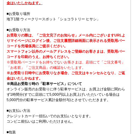
金はいたしかねます。
■お受取り場所
地下1階 ウィークリースポット「ショコラトリー ヒサシ」
■お受取り方法
お受取りの際は、「ご注文完了のお知らせ」メール内にございますURLよ
りマイページにログイン後、ご注文履歴詳細画面に表示される受取用バー
コードを売場係員にご提示ください。
スマートフォン以外のメールアドレスをご登録のお客さまは、受取用バー
コードを印刷のうえ、お持ちください。
※受取用バーコードをお持ちでないお客さまは、店頭にて「ご注文番号」
「お名前」「ご注文商品」の確認をいたします。
※お受取り日時中にお受取りなき場合、ご注文はキャンセルとなり、ご返
金はいたしかねます。
※商品お受取り時の「駐車サービス」について
オンライン販売のお受取りに伴う駐車サービスは、お買上げ金額に関わら
ず1時間分(すでに店頭にて5,000円以上お買上げいただいている場合は
5,000円分の駐車サービス累計金額付与)とさせていただきます。
■お支払い方法
クレジットカード一括払いでのお支払いとなります。
コンビニ前払いはご利用いただけません。
■包装