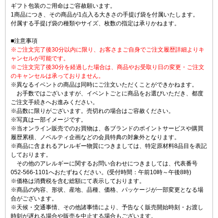
ギフト包装のご用命はご容赦願います。
1商品につき、その商品が1点入る大きさの手提げ袋を付属いたします。
付属する手提げ袋の種類やサイズ、枚数の指定は承りかねます。
■注意事項
※ご注文完了後30分以内に限り、お客さまご自身でご注文履歴詳細よりキ
ャンセルが可能です。
※ご注文完了後30分を経過した場合は、商品やお受取り日の変更・ご注文
のキャンセルは承っておりません。
※異なるイベントの商品は同時にご注文いただくことができかねます。
お手数ではございますが、イベントごとに商品をお選びいただき、都度
ご注文手続きへお進みください。
※品数に限りがございます。売切れの場合はご容赦ください。
※写真は一部イメージです。
※当オンライン販売でのお買物は、各ブランドのポイントサービスや購買
履歴累積、ノベルティ企画などの会員特典の対象外となります。
※商品に含まれるアレルギー物質につきましては、特定原材料8品目を表記
しております。
その他のアレルギーに関するお問い合わせにつきましては、代表番号
052-566-1101へおたずねください。(受付時間：午前10時～午後8時)
※価格は消費税を含む総額にて表示しております。
※商品の内容、形状、産地、品種、価格、パッケージが一部変更となる場
合がございます。
※天候・交通事情、その他諸事情により、予告なく販売開始時刻・お渡し
時刻が遅れる場合や販売を中止する場合もございます。