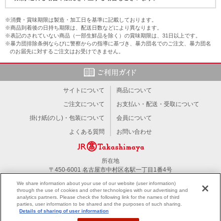
※消費・賞味期限は製造・加工日を基準に記載しております。
※商品到着後の日持ち期限は、配送日数などにより異なります。
※表記のされていない商品（一部生鮮品を除く）の賞味期限は、31日以上です。
※暴力団排除条例ならびに警察からの指導に基づき、暴力団名でのご注文、暴力団名
のお届先に対するご注文はお受けできません。
サイトについて
商品について
ご注文について
お支払い・配送・受取について
掛け紙(のし)・包装について
会員について
よくある質問
お問い合わせ
所在地
〒450-6001 名古屋市中村区名駅一丁目1番4号
TEL：052-566-1101
We share information about your use of our website (user information)
through the use of cookies and other technologies with our advertising and
analytics partners. Please check the following link for the names of third
PC版を見る
parties, user information to be shared and the purposes of such sharing.
Details of sharing of user information