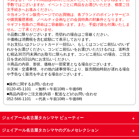
手数ではございますが、イベントごとに商品をお選びいただき、都度ご注
文手続きへお進みください。
※当オンライン販売ページでのお買物は、各ブランドのポイントサービス
や購買履歴累積、ノベルティ企画などの会員特典の対象外となります。
※ギフト包装のご用命はご容赦願います。また、手提げ袋も付属いたしま
せん。ご了承くださいませ。
※品数に限りがございます。売切れの場合はご容赦ください。
※価格は消費税を含む総額にて表示しております。
※お支払いはクレジットカード一括払い、もしくはコンビニ前払いのいず
れかをお選びください。コンビニ前払いをお選びいただけるのは、送料含
む税込30万円未満のお取引に限られます。コンビニ前払いの場合、ご注文
日を含め3日以内にお支払いください。
※商品の内容、形状、価格が一部変更となる場合がございます。
※天候・交通事情、その他の諸事情等により、販売開始時刻が遅れる場合
や予告なく販売を中止する場合がございます。
■操作に関するお問い合わせ
0120-45-1101 ＜無料＞午前10時～午後6時
■商品内容やご注文後(内容・配送など)のお問い合わせ
052-566-1101 ＜代表＞午前10時～午後8時
ジェイアール名古屋タカシマヤ ビューティー
ジェイアール名古屋タカシマヤのグルメセレクション