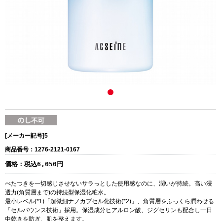
[メーカー記号]
5
商品番号：1276-2121-0167
価格：
税込6,050円
べたつきを一切感じさせないサラっとした使用感なのに、潤いが持続。高い浸
透力(角質層まで)の持続型保湿化粧水。
最小レベル(*1)「超微細ナノカプセル化技術(*2)」、角質層をふっくら潤わせる
「セルバウンス技術」採用。保湿成分ヒアルロン酸、ジグセリンも配合し一日
中乾きを防ぎ、肌を整えます。