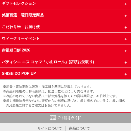
ギフトセレクション
銘菓百選 曜日限定商品
こだわり米 お届け便
ウィークリーイベント
赤福朔日餅 2026
パティシエ エス コヤマ「小山ロール」(店頭お受取り)
SHISEIDO POP UP
※消費・賞味期限は製造・加工日を基準に記載しております。
※商品到着後の日持ち期限は、配送日数などにより異なります。
※表記のされていない商品（一部生鮮品を除く）の賞味期限は、31日以上です。
※暴力団排除条例ならびに警察からの指導に基づき、暴力団名でのご注文、暴力団名
のお届先に対するご注文はお受けできません。
サイトについて
商品について