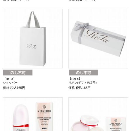
【ReFa】
【ReFa】
ショッパー
リボン(ギフト包装用)
価格
税込165円
価格
税込165円