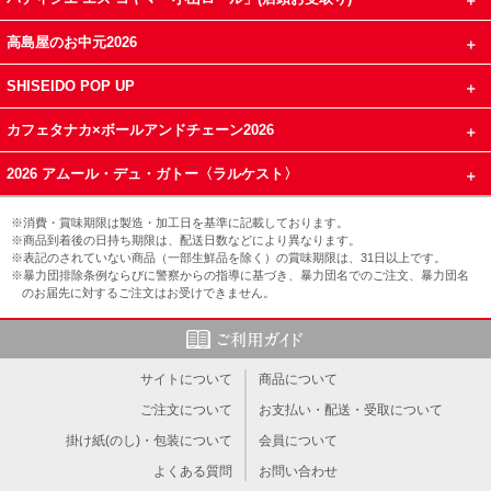
高島屋のお中元2026
SHISEIDO POP UP
カフェタナカ×ボールアンドチェーン2026
2026 アムール・デュ・ガトー〈ラルケスト〉
※消費・賞味期限は製造・加工日を基準に記載しております。
※商品到着後の日持ち期限は、配送日数などにより異なります。
※表記のされていない商品（一部生鮮品を除く）の賞味期限は、31日以上です。
※暴力団排除条例ならびに警察からの指導に基づき、暴力団名でのご注文、暴力団名
のお届先に対するご注文はお受けできません。
サイトについて
商品について
ご注文について
お支払い・配送・受取について
掛け紙(のし)・包装について
会員について
よくある質問
お問い合わせ