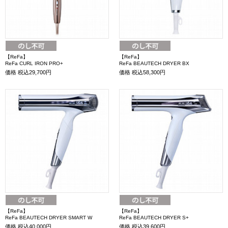
【ReFa】
【ReFa】
ReFa CURL IRON PRO+
ReFa BEAUTECH DRYER BX
価格
税込29,700円
価格
税込58,300円
【ReFa】
【ReFa】
ReFa BEAUTECH DRYER SMART W
ReFa BEAUTECH DRYER S+
価格
税込40,000円
価格
税込39,600円