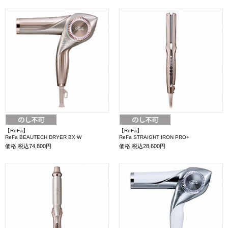
【ReFa】
【ReFa】
ReFa BEAUTECH DRYER BX W
ReFa STRAIGHT IRON PRO+
価格
税込74,800円
価格
税込28,600円