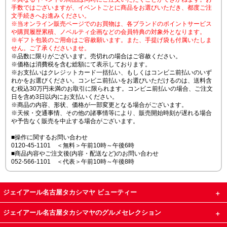
手数ではございますが、イベントごとに商品をお選びいただき、都度ご注
文手続きへお進みください。
※当オンライン販売ページでのお買物は、各ブランドのポイントサービス
や購買履歴累積、ノベルティ企画などの会員特典の対象外となります。
※ギフト包装のご用命はご容赦願います。また、手提げ袋も付属いたしま
せん。ご了承くださいませ。
※品数に限りがございます。売切れの場合はご容赦ください。
※価格は消費税を含む総額にて表示しております。
※お支払いはクレジットカード一括払い、もしくはコンビニ前払いのいず
れかをお選びください。コンビニ前払いをお選びいただけるのは、送料含
む税込30万円未満のお取引に限られます。コンビニ前払いの場合、ご注文
日を含め3日以内にお支払いください。
※商品の内容、形状、価格が一部変更となる場合がございます。
※天候・交通事情、その他の諸事情等により、販売開始時刻が遅れる場合
や予告なく販売を中止する場合がございます。
■操作に関するお問い合わせ
0120-45-1101 ＜無料＞午前10時～午後6時
■商品内容やご注文後(内容・配送など)のお問い合わせ
052-566-1101 ＜代表＞午前10時～午後8時
ジェイアール名古屋タカシマヤ ビューティー
ジェイアール名古屋タカシマヤのグルメセレクション