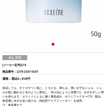
[メーカー記号]
174
商品番号：1276-2107-0167
価格：
税込6,050円
保湿しても、すぐカサつく肌に。とろける。満ちる。潤いを守るジェル。ジェ
ルが肌に触れると水のように変化し、溶け込むように浸透(*1)。みずみずしい潤
いを保ちます。セラミドとともに働く整肌成分〈セラミファクター(*2)〉配合。
角質層に水分を送り続ける〈持続型アクアフィーダー〉を採用。
*1：角質層まで