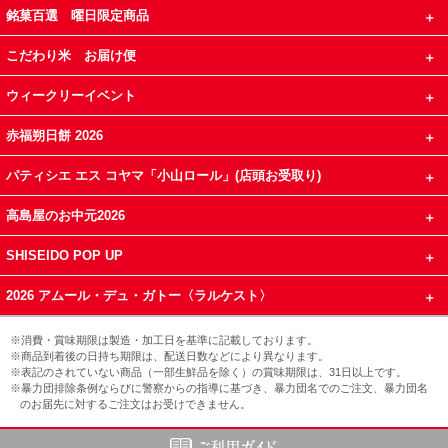
銘菓百選 曜日限定商品
こだわり米 お届け便
ウィークリーイベント
赤福朔日餅 2026
パティシエ エス コヤマ「小山ロール」(店頭お受取り)
高島屋のお中元2026
SHISEIDO POP UP
2026 アムール・デュ・ガトー〈ラルケスト〉
※消費・賞味期限は製造・加工日を基準に記載しております。
※商品到着後の日持ち期限は、配送日数などにより異なります。
※表記のされていない商品（一部生鮮品を除く）の賞味期限は、31日以上です。
※暴力団排除条例ならびに警察からの指導に基づき、暴力団名でのご注文、暴力団名
のお届先に対するご注文はお受けできません。