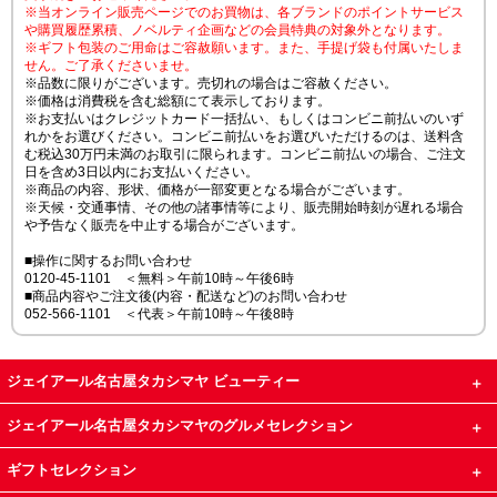
※当オンライン販売ページでのお買物は、各ブランドのポイントサービス
や購買履歴累積、ノベルティ企画などの会員特典の対象外となります。
※ギフト包装のご用命はご容赦願います。また、手提げ袋も付属いたしま
せん。ご了承くださいませ。
※品数に限りがございます。売切れの場合はご容赦ください。
※価格は消費税を含む総額にて表示しております。
※お支払いはクレジットカード一括払い、もしくはコンビニ前払いのいず
れかをお選びください。コンビニ前払いをお選びいただけるのは、送料含
む税込30万円未満のお取引に限られます。コンビニ前払いの場合、ご注文
日を含め3日以内にお支払いください。
※商品の内容、形状、価格が一部変更となる場合がございます。
※天候・交通事情、その他の諸事情等により、販売開始時刻が遅れる場合
や予告なく販売を中止する場合がございます。
■操作に関するお問い合わせ
0120-45-1101 ＜無料＞午前10時～午後6時
■商品内容やご注文後(内容・配送など)のお問い合わせ
052-566-1101 ＜代表＞午前10時～午後8時
ジェイアール名古屋タカシマヤ ビューティー
ジェイアール名古屋タカシマヤのグルメセレクション
ギフトセレクション