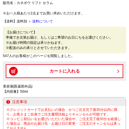
販売名：カネボウ リフト セラム
※お一人様あたり2点までお買い求めいただけます。
【送料】送料別 ＞
送料について
【お届けについて】
準備でき次第お届け、もしくはご希望のお日にちをお選びください。
※お届け時間の指定は承りかねます。
※配送のみの承りとさせていただきます。
547人のお客様がこのページを閲覧しました。
美容液[医薬部外品]
【内容量】50ml
注意事項
※クレジットカードでお支払いの場合、かつご注文完了後30分以内に限
り、お客さまご自身でご注文履歴詳細よりキャンセルが可能です。
※コンビニ前払いをお選びいただいた場合や、ご注文完了後30分を経過し
た場合は、商品やお届け先・お届け日の変更・ご注文のキャンセルは承っ
ておりません。