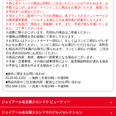
※異なるイベントの商品は同時にご注文いただくことができかねます。お
手数ではございますが、イベントごとに商品をお選びいただき、都度ご注
文手続きへお進みください。
※当オンライン販売ページでのお買物は、各ブランドのポイントサービス
や購買履歴累積、ノベルティ企画などの会員特典の対象外となります。
※ギフト包装のご用命はご容赦願います。また、手提げ袋も付属いたしま
せん。ご了承くださいませ。
※品数に限りがございます。売切れの場合はご容赦ください。
※価格は消費税を含む総額にて表示しております。
※お支払いはクレジットカード一括払い、もしくはコンビニ前払いのいず
れかをお選びください。コンビニ前払いをお選びいただけるのは、送料含
む税込30万円未満のお取引に限られます。コンビニ前払いの場合、ご注文
日を含め3日以内にお支払いください。
※商品の内容、形状、価格が一部変更となる場合がございます。
※天候・交通事情、その他の諸事情等により、販売開始時刻が遅れる場合
や予告なく販売を中止する場合がございます。
■操作に関するお問い合わせ
0120-45-1101 ＜無料＞午前10時～午後6時
■商品内容やご注文後(内容・配送など)のお問い合わせ
052-566-1101 ＜代表＞午前10時～午後8時
ジェイアール名古屋タカシマヤ ビューティー
ジェイアール名古屋タカシマヤのグルメセレクション