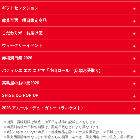
ギフトセレクション
銘菓百選 曜日限定商品
こだわり米 お届け便
ウィークリーイベント
赤福朔日餅 2026
パティシエ エス コヤマ「小山ロール」(店頭お受取り)
高島屋のお中元2026
SHISEIDO POP UP
2026 アムール・デュ・ガトー〈ラルケスト〉
※消費・賞味期限は製造・加工日を基準に記載しております。
※商品到着後の日持ち期限は、配送日数などにより異なります。
※表記のされていない商品（一部生鮮品を除く）の賞味期限は、31日以上です。
※暴力団排除条例ならびに警察からの指導に基づき、暴力団名でのご注文、暴力団名