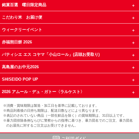
銘菓百選 曜日限定商品
こだわり米 お届け便
ウィークリーイベント
赤福朔日餅 2026
パティシエ エス コヤマ「小山ロール」(店頭お受取り)
高島屋のお中元2026
SHISEIDO POP UP
2026 アムール・デュ・ガトー〈ラルケスト〉
※消費・賞味期限は製造・加工日を基準に記載しております。
※商品到着後の日持ち期限は、配送日数などにより異なります。
※表記のされていない商品（一部生鮮品を除く）の賞味期限は、31日以上です。
※暴力団排除条例ならびに警察からの指導に基づき、暴力団名でのご注文、暴力団名
のお届先に対するご注文はお受けできません。