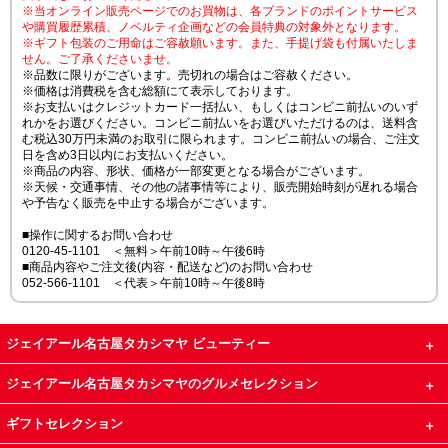
※当オンライン販売ページでのお買物は、各ブランドのポイントサービス
や購買履歴累積、ノベルティ企画などの会員特典の対象外となります。
※ギフト包装のご用命はご容赦願います。また、手提げ袋も付属いたしま
せん。ご了承くださいませ。
※品数に限りがございます。売切れの場合はご容赦ください。
※価格は消費税を含む総額にて表示しております。
※お支払いはクレジットカード一括払い、もしくはコンビニ前払いのいず
れかをお選びください。コンビニ前払いをお選びいただけるのは、送料含
む税込30万円未満のお取引に限られます。コンビニ前払いの場合、ご注文
日を含め3日以内にお支払いください。
※商品の内容、形状、価格が一部変更となる場合がございます。
※天候・交通事情、その他の諸事情等により、販売開始時刻が遅れる場合
や予告なく販売を中止する場合がございます。
■操作に関するお問い合わせ
0120-45-1101 ＜無料＞午前10時～午後6時
■商品内容やご注文後(内容・配送など)のお問い合わせ
052-566-1101 ＜代表＞午前10時～午後8時
ジェイアール名古屋タカシマヤ ビューティー
ジェイアール名古屋タカシマヤのグルメセレクション
ギフトセレクション